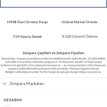
1999₺ Üzeri Ücretsiz Kargo
Orijinal Markalı Ürünler
%100 Güvenli Ödeme
7/24 Sipariş Destek
Zımpara Çeşitleri ve Zımpara Fiyatları
Zımparator, zımpara ve polisaj ürünlerine odaklanmış bir tedarikçidir; 25 yıllık sektör
ve 8 yıllık e-ticaret tecrübesiyle çalışıyoruz. Profesyonel, amatör ve hobi amaçlı
kullanım için geniş bir ürün yelpazesi sunuyoruz — su zımparasından cırtlı zımparaya,
zımpara makinelerinden polisaj ürünlerine kadar. Manisa Organize Sanayi
Bölgesi’ndeki depomuzdan Yurtiçi Kargo ile aynı gün kargo imkanı sunuyoruz.
Zımpara Markaları
HESABIM