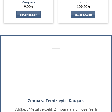
Zımpara
için)
9,00
₺
109,20
₺
SEÇENEKLER
SEÇENEKLER
Bu
Bu
ürünün
ürünün
birden
birden
fazla
fazla
varyasyonu
varyasyonu
var.
var.
Seçenekler
Seçenekler
ürün
ürün
sayfasından
sayfasından
seçilebilir
seçilebilir
Zımpara Temizleyici Kauçuk
ÜRÜNE GIT
Ahşap , Metal ve Çelik Zımparaları için özel Yerli