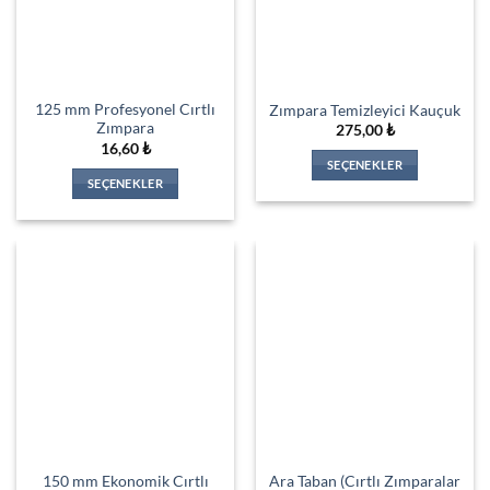
125 mm Profesyonel Cırtlı
Zımpara Temizleyici Kauçuk
Zımpara
275,00
₺
16,60
₺
SEÇENEKLER
SEÇENEKLER
Bu
Bu
ürünün
ürünün
birden
birden
fazla
fazla
varyasyonu
varyasyonu
var.
var.
Seçenekler
Seçenekler
ürün
ürün
sayfasından
sayfasından
seçilebilir
seçilebilir
150 mm Ekonomik Cırtlı
Ara Taban (Cırtlı Zımparalar