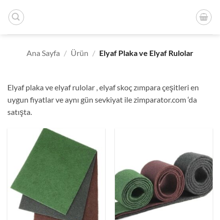
İçeriğe
atla
Ana Sayfa
/
Ürün
/
Elyaf Plaka ve Elyaf Rulolar
Elyaf plaka ve elyaf rulolar , elyaf skoç zımpara çeşitleri en
uygun fiyatlar ve aynı gün sevkiyat ile zimparator.com ‘da
satışta.