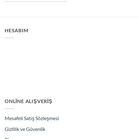
ürünün
birden
fazla
varyasyonu
HESABIM
var.
Seçenekler
ürün
sayfasından
seçilebilir
ONLINE ALIŞVERIŞ
Mesafeli Satış Sözleşmesi
Gizlilik ve Güvenlik