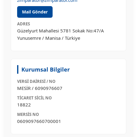
zimparator@zimparator.com
Mail Gönder
ADRES
Güzelyurt Mahallesi 5781 Sokak No:47/A
Yunusemre / Manisa / Türkiye
Kurumsal Bilgiler
VERGI DAIRESI / NO
MESİR / 6090976607
TICARET SICIL NO
18822
MERSIS NO
0609097660700001