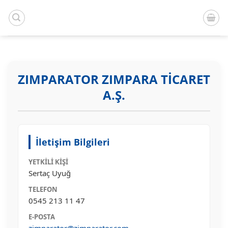
İçeriğe
atla
ZIMPARATOR ZIMPARA TİCARET
A.Ş.
İletişim Bilgileri
YETKILI KIŞI
Sertaç Uyuğ
TELEFON
0545 213 11 47
E-POSTA