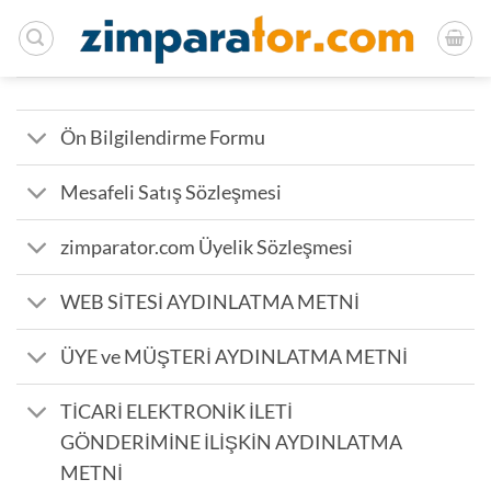
İçeriğe
atla
Ön Bilgilendirme Formu
Mesafeli Satış Sözleşmesi
zimparator.com Üyelik Sözleşmesi
WEB SİTESİ AYDINLATMA METNİ
ÜYE ve MÜŞTERİ AYDINLATMA METNİ
TİCARİ ELEKTRONİK İLETİ
GÖNDERİMİNE İLİŞKİN AYDINLATMA
METNİ