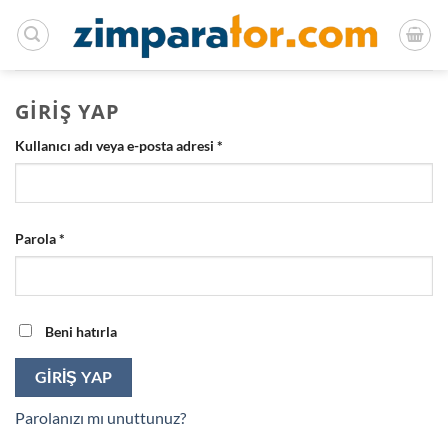
İçeriğe
atla
GIRIŞ YAP
Gerekli
Kullanıcı adı veya e-posta adresi
*
Gerekli
Parola
*
Beni hatırla
GIRIŞ YAP
Parolanızı mı unuttunuz?