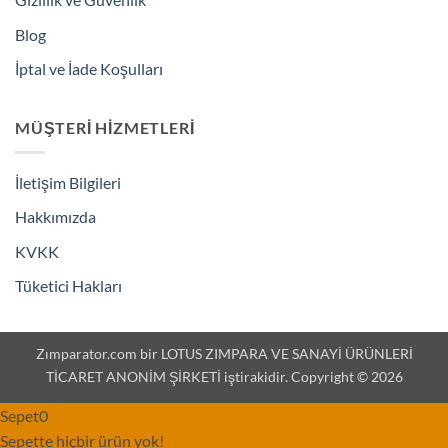
Blog
İptal ve İade Koşulları
MÜŞTERI HIZMETLERI
İletişim Bilgileri
Hakkımızda
KVKK
Tüketici Hakları
Zımparator.com bir LOTUS ZIMPARA VE SANAYİ ÜRÜNLERİ
TİCARET ANONİM ŞİRKETİ iştirakidir. Copyright © 2026
Sepet
0
Sepette hiçbir ürün yok!