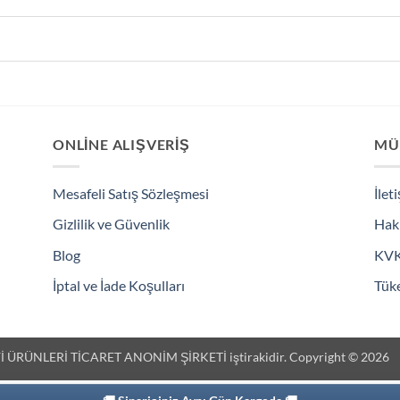
ONLINE ALIŞVERIŞ
MÜ
Mesafeli Satış Sözleşmesi
İlet
Gizlilik ve Güvenlik
Hak
Blog
KV
İptal ve İade Koşulları
Tüke
 ÜRÜNLERİ TİCARET ANONİM ŞİRKETİ iştirakidir. Copyright © 2026