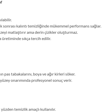
af
labilir.
ak sonrası kalıntı temizliğinde mükemmel performans sağlar.
üzeyi matlaştırır ama derin çizikler oluşturmaz.
üretiminde sıkça tercih edilir.
 pas tabakalarını, boya ve ağır kirleri söker.
l yüzey onarımında profesyonel sonuç verir.
u yüzden temizlik amaçlı kullanılır.