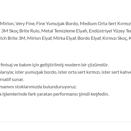
a, Mirlon, Very Fine, Fine Yumuşak Bordo, Medium Orta Sert Kırmızı
3M Skoç Brite Rulo, Metal Temizleme Elyafı, Endüstriyel Yüzey Temi
 Brite 3M, Mirlon Elyaf, Mirka Elyaf, Bordo Elyaf, Kırmızı Skoç, Ka
 finisaj ve bakım için geliştirilmiş modern bir çözümdür.
arıyla; ister yumuşak bordo, ister orta sert kırmızı, ister sert kahv
rnatif sunar.
amamını stoklarımızda bulunduruyoruz.
a işlemlerinde fark yaratan performansı şimdi keşfedin.