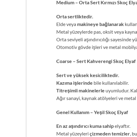
Medium – Orta Sert Kırmızı Skoç Ely
Orta sertliktedir.
Elde veya
makineye bağlanarak
kullanı
Metal yüzeylerde pas, oksit veya kayn
Orta seviyeli aşındırıcılığı sayesinde y
Otomotiv gövde işleri ve metal mobilya 
Coarse – Sert Kahverengi Skoç Elyaf
Sert ve yüksek kesiciliktedir.
Kazıma işlerinde
bile kullanılabilir.
Titreşimli makinelerle
uyumludur. Kalın
Ağır sanayi, kaynak atölyeleri ve meta
Genel Kullanım – Yeşil Skoç Elyaf
En az aşındırıcı kuma sahip
elyaftır.
Metal yüzeyleri
çizmeden temizler
, b