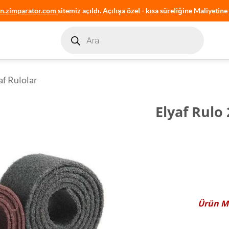
an.zimparator.com
sitemiz açıldı. Açılışa özel - kısa süreliğine Maliyetine 
Products
search
af Rulolar
Elyaf Rulo
Ürün
M