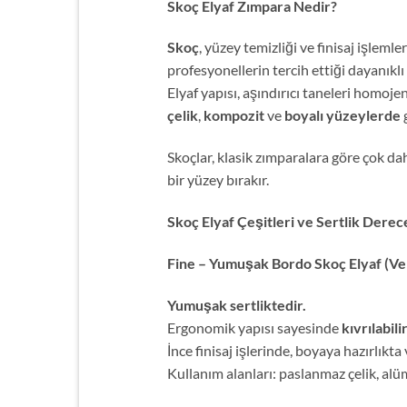
Skoç Elyaf Zımpara Nedir?
Skoç
, yüzey temizliği ve finisaj işleml
profesyonellerin tercih ettiği dayanıklı 
Elyaf yapısı, aşındırıcı taneleri homoj
çelik
,
kompozit
ve
boyalı yüzeylerde
g
Skoçlar, klasik zımparalara göre çok d
bir yüzey bırakır.
Skoç Elyaf Çeşitleri ve Sertlik Derec
Fine – Yumuşak Bordo Skoç Elyaf (Ve
Yumuşak sertliktedir.
Ergonomik yapısı sayesinde
kıvrılabili
İnce finisaj işlerinde, boyaya hazırlıkt
Kullanım alanları: paslanmaz çelik, alü