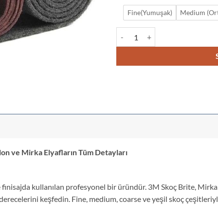
Fine(Yumuşak)
Medium (Ort
Elyaf Rulo 200 mm x 1 metre adet
lon ve Mirka Elyafların Tüm Detayları
finisajda kullanılan profesyonel bir üründür. 3M Skoç Brite, Mirka 
ik derecelerini keşfedin. Fine, medium, coarse ve yeşil skoç çeşitler