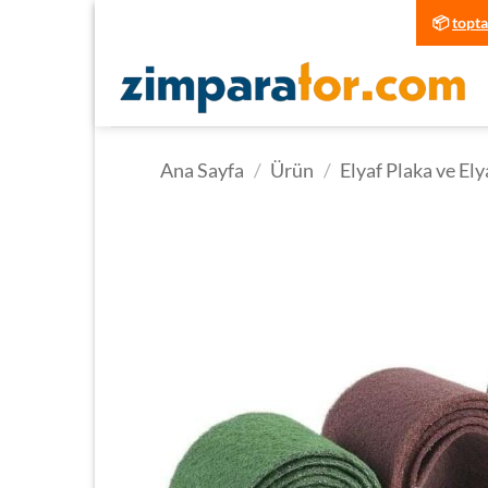
İçeriğe
📦
topt
atla
Ana Sayfa
/
Ürün
/
Elyaf Plaka ve Ely