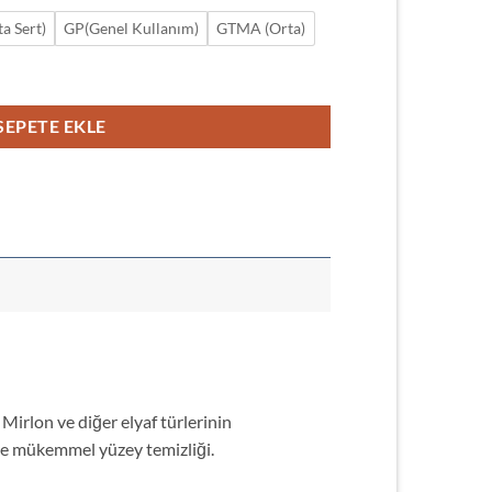
a Sert)
GP(Genel Kullanım)
GTMA (Orta)
SEPETE EKLE
Mirlon ve diğer elyaf türlerinin
iyle mükemmel yüzey temizliği.