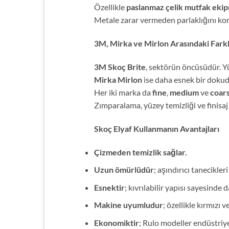
Özellikle
paslanmaz çelik mutfak eki
Metale zarar vermeden parlaklığını kor
3M, Mirka ve Mirlon Arasındaki Fark
3M Skoç Brite
, sektörün öncüsüdür. Yü
Mirka Mirlon
ise daha esnek bir dokud
Her iki marka da
fine
,
medium
ve
coar
Zımparalama, yüzey temizliği ve finisaj g
Skoç Elyaf Kullanmanın Avantajları
Çizmeden temizlik sağlar.
Uzun ömürlüdür
; aşındırıcı tanecikleri
Esnektir
; kıvrılabilir yapısı sayesinde d
Makine uyumludur
; özellikle kırmızı 
Ekonomiktir
; Rulo modeller endüstriyel