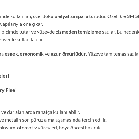
erinde kullanılan, özel dokulu
elyaf zımpara
türüdür. Özellikle
3M Sk
yapılarıyla öne çıkar.
en biçimde tutar ve yüzeyde
çizmeden temizleme
sağlar. Bu neden
üvenle kullanılabilir.
aha
esnek
,
ergonomik
ve
uzun ömürlüdür
. Yüzeye tam temas sağl
eleri
ry Fine)
r
ve dar alanlarda rahatça kullanılabilir.
a ve metalin son pürüz alma aşamasında tercih edilir..
minyum, otomotiv yüzeyleri, boya öncesi hazırlık.