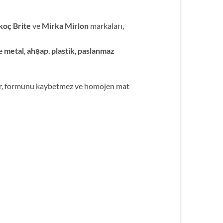
oç Brite
ve
Mirka Mirlon
markaları,
le
metal
,
ahşap
,
plastik
,
paslanmaz
ar, formunu kaybetmez ve homojen mat