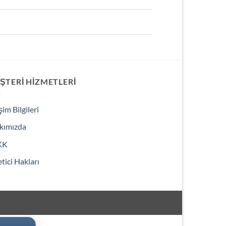
ŞTERI HIZMETLERI
işim Bilgileri
kımızda
KK
tici Hakları