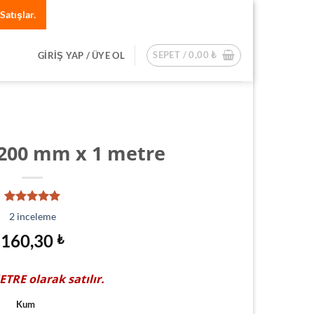
Satışlar.
SEPET /
0,00
₺
GIRIŞ YAP / ÜYE OL
 200 mm x 1 metre
2
müşteri
2
inceleme
puanına
dayanarak
160,30
₺
5 üzerinden
5.00
puan
aldı
ETRE
olarak satılır.
Kum