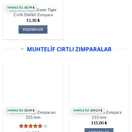
sayfasından
seçilebilir
HAVALE İLE
10,74
₺
150 mm Atlas Green Tiger
Cırtlı Delikli Zımpara
11,30
₺
SEÇENEKLER
Bu
ürünün
MUHTELIF CIRTLI ZIMPARALAR
birden
fazla
varyasyonu
var.
Seçenekler
ürün
sayfasından
seçilebilir
HAVALE İLE
32,54
₺
HAVALE İLE
109,25
₺
10 Delikli Alçı Zımparası
Cırtlı Rulo Film Zımpara
225 mm
115 mm
115,00
₺
(1)