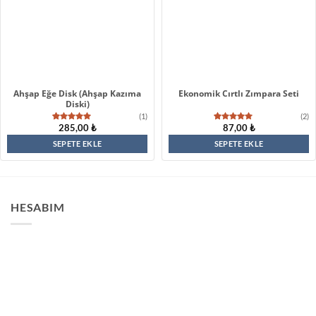
Ahşap Eğe Disk (Ahşap Kazıma
Ekonomik Cırtlı Zımpara Seti
Diski)
(1)
(2)
285,00
₺
87,00
₺
1
müşteri
2
müşteri
puanına
puanına
dayanarak
dayanarak
SEPETE EKLE
SEPETE EKLE
5 üzerinden
5 üzerinden
5.00
puan
5.00
puan
aldı
aldı
HESABIM