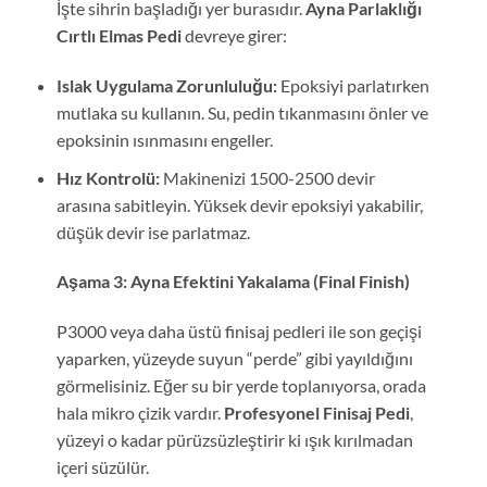
İşte sihrin başladığı yer burasıdır.
Ayna Parlaklığı
Cırtlı Elmas Pedi
devreye girer:
Islak Uygulama Zorunluluğu:
Epoksiyi parlatırken
mutlaka su kullanın. Su, pedin tıkanmasını önler ve
epoksinin ısınmasını engeller.
Hız Kontrolü:
Makinenizi 1500-2500 devir
arasına sabitleyin. Yüksek devir epoksiyi yakabilir,
düşük devir ise parlatmaz.
Aşama 3: Ayna Efektini Yakalama (Final Finish)
P3000 veya daha üstü finisaj pedleri ile son geçişi
yaparken, yüzeyde suyun “perde” gibi yayıldığını
görmelisiniz. Eğer su bir yerde toplanıyorsa, orada
hala mikro çizik vardır.
Profesyonel Finisaj Pedi
,
yüzeyi o kadar pürüzsüzleştirir ki ışık kırılmadan
içeri süzülür.