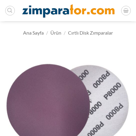
İçeriğe
atla
Ana Sayfa
/
Ürün
/
Cırtlı Disk Zımparalar