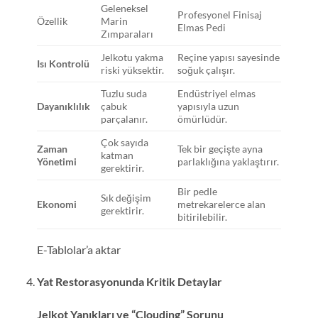
Geleneksel
Profesyonel Finisaj
Özellik
Marin
Elmas Pedi
Zımparaları
Jelkotu yakma
Reçine yapısı sayesinde
Isı Kontrolü
riski yüksektir.
soğuk çalışır.
Tuzlu suda
Endüstriyel elmas
Dayanıklılık
çabuk
yapısıyla uzun
parçalanır.
ömürlüdür.
Çok sayıda
Zaman
Tek bir geçişte ayna
katman
Yönetimi
parlaklığına yaklaştırır.
gerektirir.
Bir pedle
Sık değişim
Ekonomi
metrekarelerce alan
gerektirir.
bitirilebilir.
E-Tablolar’a aktar
Yat Restorasyonunda Kritik Detaylar
Jelkot Yanıkları ve “Clouding” Sorunu