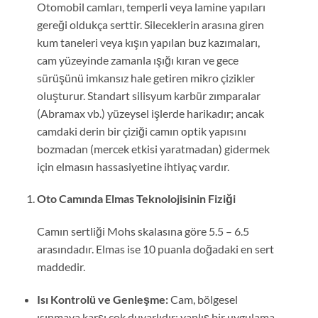
Otomobil camları, temperli veya lamine yapıları
gereği oldukça serttir. Sileceklerin arasına giren
kum taneleri veya kışın yapılan buz kazımaları,
cam yüzeyinde zamanla ışığı kıran ve gece
sürüşünü imkansız hale getiren mikro çizikler
oluşturur. Standart silisyum karbür zımparalar
(Abramax vb.) yüzeysel işlerde harikadır; ancak
camdaki derin bir çiziği camın optik yapısını
bozmadan (mercek etkisi yaratmadan) gidermek
için elmasın hassasiyetine ihtiyaç vardır.
Oto Camında Elmas Teknolojisinin Fiziği
Camın sertliği Mohs skalasına göre 5.5 – 6.5
arasındadır. Elmas ise 10 puanla doğadaki en sert
maddedir.
Isı Kontrolü ve Genleşme:
Cam, bölgesel
ısınmaya karşı çok duyarlıdır; yanlış bir uygulama