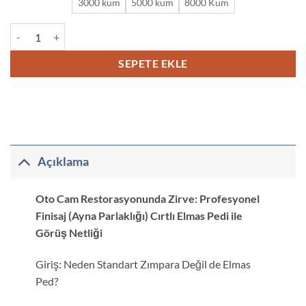
3000 kum
5000 kum
8000 Kum
Profesyonel Finisaj (Ayna Parlaklığı) Cırtlı Elmas Pedi adet
SEPETE EKLE
Açıklama
Oto Cam Restorasyonunda Zirve: Profesyonel
Finisaj (Ayna Parlaklığı) Cırtlı Elmas Pedi ile
Görüş Netliği
Giriş: Neden Standart Zımpara Değil de Elmas
Ped?