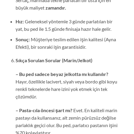
Sertaç, marinada tekne parlatan bir usta için en
büyük maliyet
zamandır.
Hız:
Geleneksel yöntemle 3 günde parlatılan bir
yat, bu ped ile 1.5 günde finisaja hazır hale gelir.
Sonuç:
Müşteriye teslim edilen işin kalitesi (Ayna
Efekti), bir sonraki işin garantisidir.
Sıkça Sorulan Sorular (Marin/Jelkot)
– Bu ped sadece beyaz jelkotta mı kullanılır?
Hayır, özellikle lacivert, siyah veya bordo gibi koyu
renkli teknelerde hare izini yok etmek için tek
çözümdür.
– Pasta-cıla öncesi şart mı?
Evet. En kaliteli marin
pastayı da kullansanız, alt zemin pürüzsüz değilse
parlaklık geçici olur. Bu ped, parlatıcı pastanın işini
%70 kolaylaştırır.