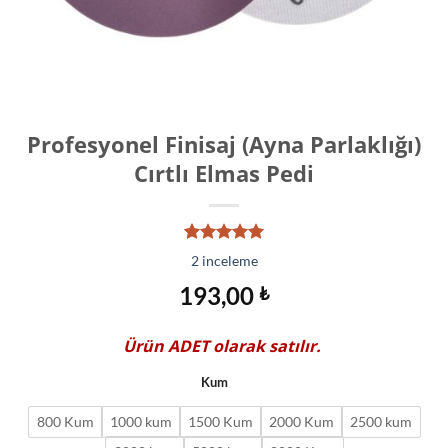
Profesyonel Finisaj (Ayna Parlaklığı)
Cırtlı Elmas Pedi
2
müşteri
2
inceleme
puanına
dayanarak
193,00
₺
5 üzerinden
5.00
puan
aldı
Ürün
ADET
olarak satılır.
Kum
800 Kum
1000 kum
1500 Kum
2000 Kum
2500 kum