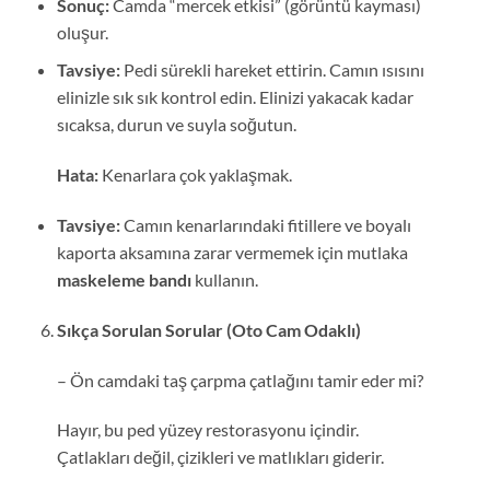
Sonuç:
Camda “mercek etkisi” (görüntü kayması)
oluşur.
Tavsiye:
Pedi sürekli hareket ettirin. Camın ısısını
elinizle sık sık kontrol edin. Elinizi yakacak kadar
sıcaksa, durun ve suyla soğutun.
Hata:
Kenarlara çok yaklaşmak.
Tavsiye:
Camın kenarlarındaki fitillere ve boyalı
kaporta aksamına zarar vermemek için mutlaka
maskeleme bandı
kullanın.
Sıkça Sorulan Sorular (Oto Cam Odaklı)
– Ön camdaki taş çarpma çatlağını tamir eder mi?
Hayır, bu ped yüzey restorasyonu içindir.
Çatlakları değil, çizikleri ve matlıkları giderir.