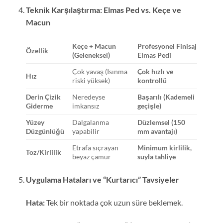
Teknik Karşılaştırma: Elmas Ped vs. Keçe ve
Macun
Keçe + Macun
Profesyonel Finisaj
Özellik
(Geleneksel)
Elmas Pedi
Çok yavaş (Isınma
Çok hızlı ve
Hız
riski yüksek)
kontrollü
Derin Çizik
Neredeyse
Başarılı (Kademeli
Giderme
imkansız
geçişle)
Yüzey
Dalgalanma
Düzlemsel (150
Düzgünlüğü
yapabilir
mm avantajı)
Etrafa sıçrayan
Minimum kirlilik,
Toz/Kirlilik
beyaz çamur
suyla tahliye
Uygulama Hataları ve “Kurtarıcı” Tavsiyeler
Hata:
Tek bir noktada çok uzun süre beklemek.