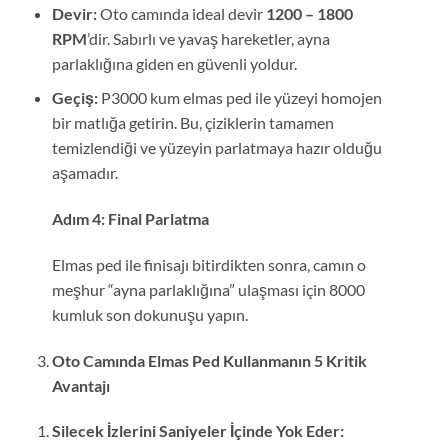
Devir:
Oto camında ideal devir
1200 – 1800
RPM
’dir. Sabırlı ve yavaş hareketler, ayna
parlaklığına giden en güvenli yoldur.
Geçiş:
P3000 kum elmas ped ile yüzeyi homojen
bir matlığa getirin. Bu, çiziklerin tamamen
temizlendiği ve yüzeyin parlatmaya hazır olduğu
aşamadır.
Adım 4: Final Parlatma
Elmas ped ile finisajı bitirdikten sonra, camın o
meşhur “ayna parlaklığına” ulaşması için 8000
kumluk son dokunuşu yapın.
Oto Camında Elmas Ped Kullanmanın 5 Kritik
Avantajı
Silecek İzlerini Saniyeler İçinde Yok Eder: