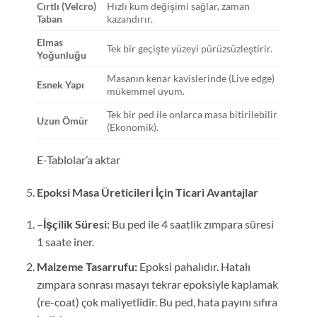
Cırtlı (Velcro)
Hızlı kum değişimi sağlar, zaman
Taban
kazandırır.
Elmas
Tek bir geçişte yüzeyi pürüzsüzleştirir.
Yoğunluğu
Masanın kenar kavislerinde (Live edge)
Esnek Yapı
mükemmel uyum.
Tek bir ped ile onlarca masa bitirilebilir
Uzun Ömür
(Ekonomik).
E-Tablolar’a aktar
Epoksi Masa Üreticileri İçin Ticari Avantajlar
–
İşçilik Süresi:
Bu ped ile 4 saatlik zımpara süresi
1 saate iner.
Malzeme Tasarrufu:
Epoksi pahalıdır. Hatalı
zımpara sonrası masayı tekrar epoksiyle kaplamak
(re-coat) çok maliyetlidir. Bu ped, hata payını sıfıra