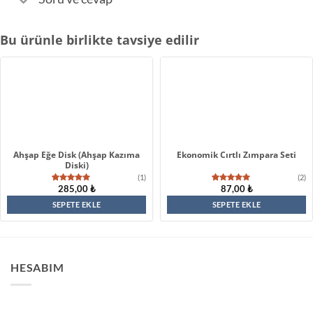
Bu ürünle birlikte tavsiye edilir
Ahşap Eğe Disk (Ahşap Kazıma
Ekonomik Cırtlı Zımpara Seti
Diski)
(1)
(2)
285,00
₺
87,00
₺
1
müşteri
2
müşteri
puanına
puanına
dayanarak
dayanarak
SEPETE EKLE
SEPETE EKLE
5 üzerinden
5 üzerinden
5.00
puan
5.00
puan
aldı
aldı
HESABIM