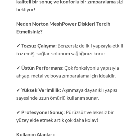
kaliteli bir sonuç ve konforlu bir zımparalama
sizi
bekliyor!
Neden Norton MeshPower Diskleri Tercih
Etmelisiniz?
✔
Tozsuz Çalışma:
Benzersiz delikli yapısıyla etkili
toz emişi sağlar, solunum sağlığınızı korur.
✔
Üstün Performans:
Çok fonksiyonlu yapısıyla
ahşap, metal ve boya zımparalama için idealdir.
✔
Yüksek Verimlilik:
Aşınmaya dayanıklı yapısı
sayesinde uzun ömürlü kullanım sunar.
✔
Profesyonel Sonuç:
Pürüzsüz ve lekesiz bir
yüzey elde etmek artık çok daha kolay!
Kullanım Alanları: