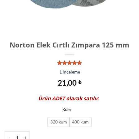
Norton Elek Cırtlı Zımpara 125 mm
1
müşteri
1
inceleme
puanına
dayanarak
21,00
₺
5 üzerinden
5.00
puan
aldı
Ürün
ADET
olarak satılır.
Kum
320 kum
400 kum
Norton Elek Cırtlı Zımpara 125 mm adet