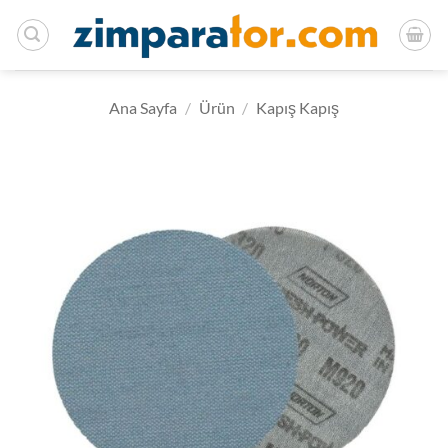
İçeriğe
atla
Ana Sayfa
/
Ürün
/
Kapış Kapış