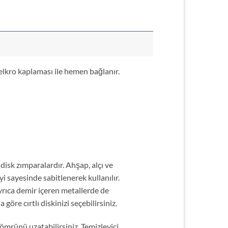
velkro kaplaması ile hemen bağlanır.
 disk zımparalardır. Ahşap, alçı ve
i sayesinde sabitlenerek kullanılır.
rıca demir içeren metallerde de
re cırtlı diskinizi seçebilirsiniz.
 ömrünü uzatabilirsiniz
.
Temizleyici