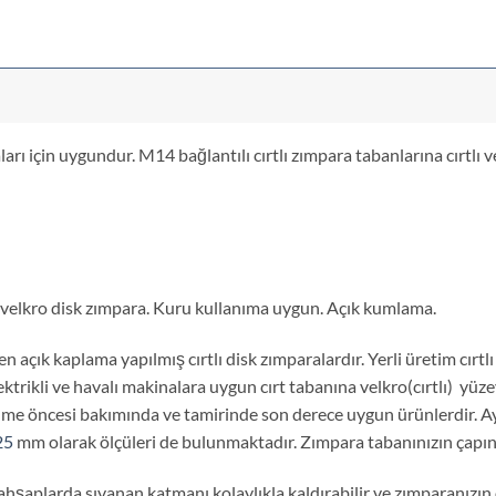
arı için uygundur. M14 bağlantılı cırtlı zımpara tabanlarına cırtlı 
elkro disk zımpara. Kuru kullanıma uygun. Açık kumlama.
 açık kaplama yapılmış cırtlı disk zımparalardır. Yerli üretim cırtlı
ktrikli ve havalı makinalara uygun cırt tabanına velkro(cırtlı) yüzey
me öncesi bakımında ve tamirinde son derece uygun ürünlerdir. Ay
25
mm olarak ölçüleri de bulunmaktadır. Zımpara tabanınızın çapına gö
 ahşaplarda sıvanan katmanı kolaylıkla kaldırabilir ve zımparanızın