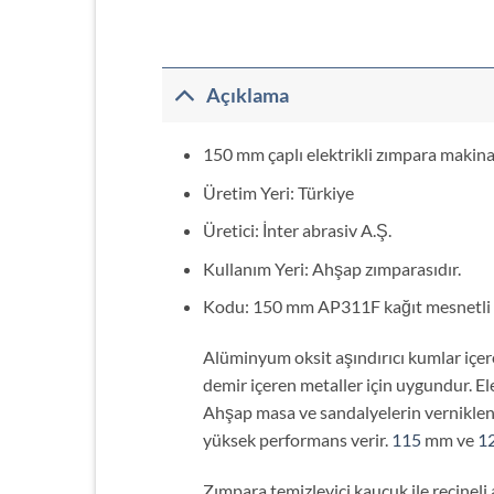
Açıklama
150 mm çaplı elektrikli zımpara makinal
Üretim Yeri: Türkiye
Üretici: İnter abrasiv A.Ş.
Kullanım Yeri: Ahşap zımparasıdır.
Kodu: 150 mm AP311F kağıt mesnetli v
Alüminyum oksit aşındırıcı kumlar içeren
demir içeren metaller için uygundur. Ele
Ahşap masa ve sandalyelerin verniklen
yüksek performans verir.
115
mm ve
1
Zımpara temizleyici kauçuk ile reçineli