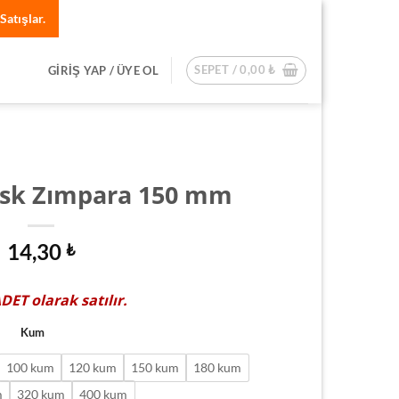
Satışlar.
SEPET /
0,00
₺
GIRIŞ YAP / ÜYE OL
Disk Zımpara 150 mm
14,30
₺
ADET
olarak satılır.
Kum
100 kum
120 kum
150 kum
180 kum
m
320 kum
400 kum