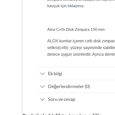
kauçuk için
tıklayınız
.
Alox Cırtlı Disk Zımpara 150 mm
ALOX kumlar içeren cırtlı disk zımpar
velkro(cırtlı) yüzeyi sayesinde sabit
derece uygun ürünlerdir. Ayrıca demi
Ek bilgi
Değerlendirmeler (0)
Soru ve cevap