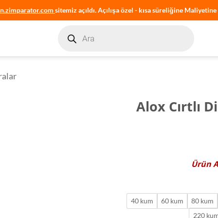
an.zimparator.com
sitemiz açıldı. Açılışa özel - kısa süreliğine Maliyetine 
Products
search
ralar
Alox Cırtlı 
Ürün
40 kum
60 kum
80 kum
220 ku