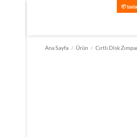
İçeriğe
📦
topt
atla
Ana Sayfa
/
Ürün
/
Cırtlı Disk Zımpa