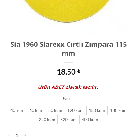
Sia 1960 Siarexx Cırtlı Zımpara 115
mm
18,50
₺
Ürün
ADET
olarak satılır.
Kum
40 kum
60 kum
80 kum
120 kum
150 kum
180 kum
220 kum
320 kum
400 kum
Sia 1960 Siarexx Cırtlı Zımpara 115 mm adet