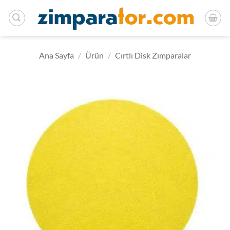
İçeriğe
atla
Ana Sayfa
/
Ürün
/
Cırtlı Disk Zımparalar