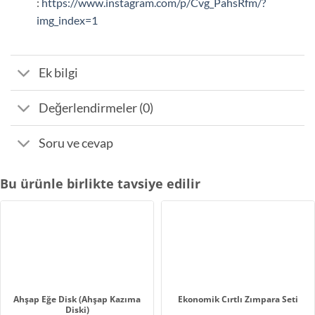
:
https://www.instagram.com/p/Cvg_PahsRfm/?
img_index=1
Ek bilgi
Değerlendirmeler (0)
Soru ve cevap
Bu ürünle birlikte tavsiye edilir
Ahşap Eğe Disk (Ahşap Kazıma
Ekonomik Cırtlı Zımpara Seti
Diski)