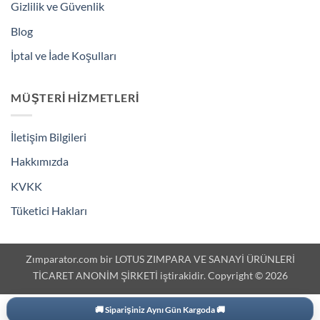
Gizlilik ve Güvenlik
Blog
İptal ve İade Koşulları
MÜŞTERI HIZMETLERI
İletişim Bilgileri
Hakkımızda
KVKK
Tüketici Hakları
Zımparator.com bir LOTUS ZIMPARA VE SANAYİ ÜRÜNLERİ
TİCARET ANONİM ŞİRKETİ iştirakidir. Copyright © 2026
 Siparişiniz Aynı Gün Kargoda 🚚
300