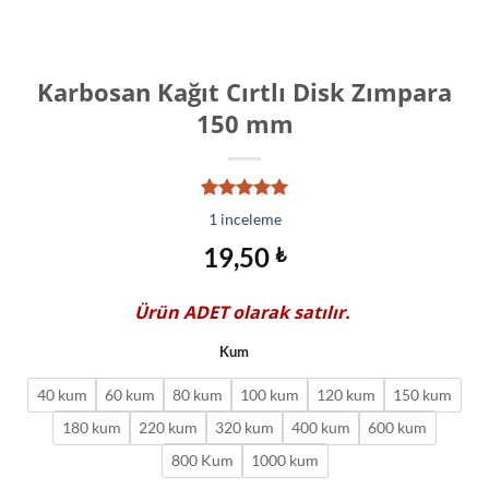
Karbosan Kağıt Cırtlı Disk Zımpara
150 mm
1
müşteri
1
inceleme
puanına
dayanarak
19,50
₺
5 üzerinden
5.00
puan
aldı
Ürün
ADET
olarak satılır.
Kum
40 kum
60 kum
80 kum
100 kum
120 kum
150 kum
180 kum
220 kum
320 kum
400 kum
600 kum
800 Kum
1000 kum