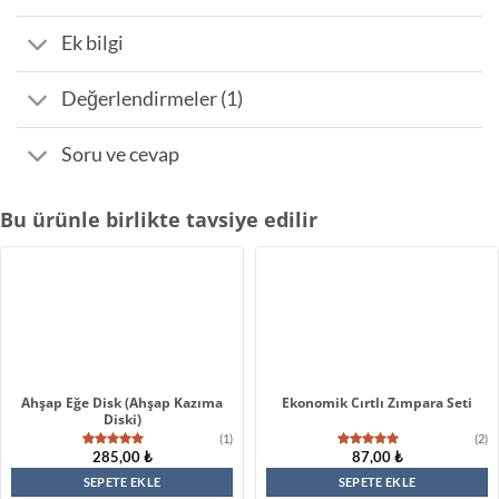
Ek bilgi
Değerlendirmeler (1)
Soru ve cevap
Bu ürünle birlikte tavsiye edilir
Ahşap Eğe Disk (Ahşap Kazıma
Ekonomik Cırtlı Zımpara Seti
Diski)
(1)
(2)
285,00
₺
87,00
₺
1
müşteri
2
müşteri
puanına
puanına
dayanarak
dayanarak
SEPETE EKLE
SEPETE EKLE
5 üzerinden
5 üzerinden