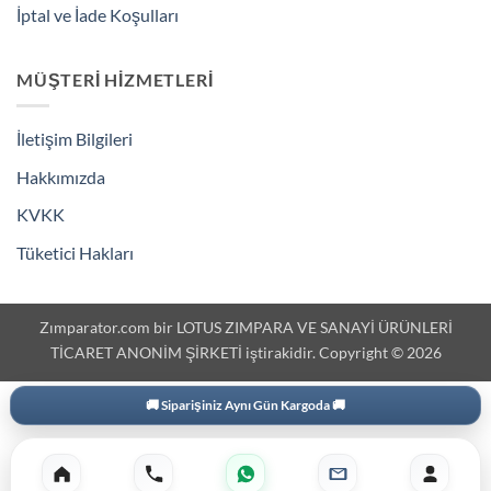
İptal ve İade Koşulları
MÜŞTERI HIZMETLERI
İletişim Bilgileri
Hakkımızda
KVKK
Tüketici Hakları
Zımparator.com bir LOTUS ZIMPARA VE SANAYİ ÜRÜNLERİ
TİCARET ANONİM ŞİRKETİ iştirakidir. Copyright © 2026
🚚 Siparişiniz Aynı Gün Kargoda 🚚