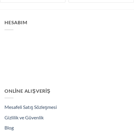
5.00
puan
5.00
puan
aldı
aldı
HESABIM
ONLINE ALIŞVERIŞ
Mesafeli Satış Sözleşmesi
Gizlilik ve Güvenlik
Blog