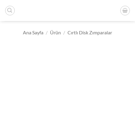
İçeriğe
atla
Ana Sayfa
/
Ürün
/
Cırtlı Disk Zımparalar