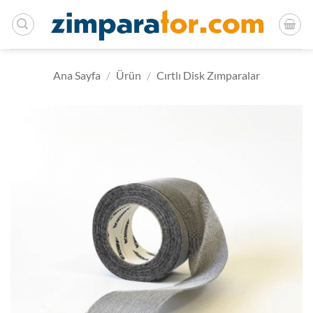
İçeriğe
atla
Ana Sayfa
/
Ürün
/
Cırtlı Disk Zımparalar