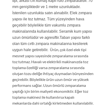
tipi, arkası cırt kumaş kaplı rulo zımparalardır. 70
mm genişliktedir ve 1 metre uzunluktadır.
İstenilen uzunlukta satın alınabilir. Elek zımpara
yapısı ile toz tutmaz. Tüm yüzeyinden hava
geçebilir böylelikle tüm vakumlu zımpara
makinalarında kullanılabilir. Seramik kum yapısı
uzun ömürlüdür ve agresiftir.Taban yapısı farklı
olan tüm cırtlı zımpara makinalarına kesilerek
Ürün, çok özel elek tipi
uygun hale getirebilir.
mesnet yapısı sayesinde zımparalama sırasında
toz tutmaz. Havalı ve elektrikli makinanızda toz
toplama özelliği varsa zımparalama sırasında
oluşan tozu deliğe ihtiyaç duymadan bünyesinden
geçirebilir. Böylelikle ürün uzun ömür ve yüksek
performans sağlar. Uzun ömürlü zımparalama
yaptığı için birim maliyeti ekonomiktir. Eğer toz
toplama makinesi ile kullanılırsa kapalı
mekanlarda dahi ortalığı kirletmeden kullanılabilir.