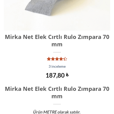
Mirka Net Elek Cırtlı Rulo Zımpara 70
mm
3
müşteri
3
inceleme
puanına
dayanarak
187,80
₺
5
üzerinden
4.33
puan
Mirka Net Elek Cırtlı Rulo Zımpara 70
aldı
mm
Ürün METRE olarak satılır.