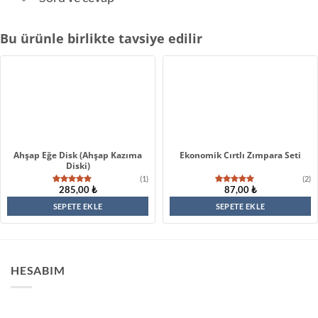
Bu ürünle birlikte tavsiye edilir
Ahşap Eğe Disk (Ahşap Kazıma
Ekonomik Cırtlı Zımpara Seti
Diski)
(1)
(2)
285,00
₺
87,00
₺
1
müşteri
2
müşteri
puanına
puanına
dayanarak
dayanarak
SEPETE EKLE
SEPETE EKLE
5 üzerinden
5 üzerinden
5.00
puan
5.00
puan
aldı
aldı
HESABIM