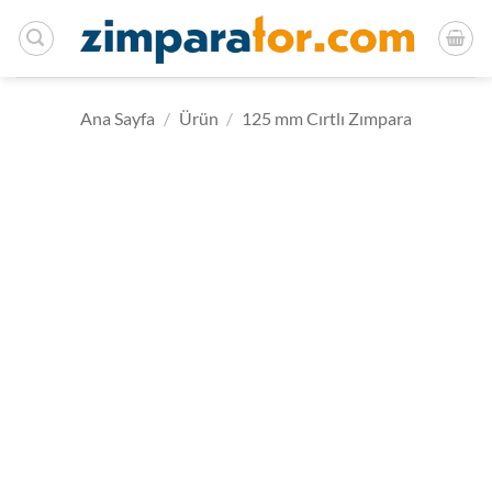
İçeriğe
atla
Ana Sayfa
/
Ürün
/
125 mm Cırtlı Zımpara