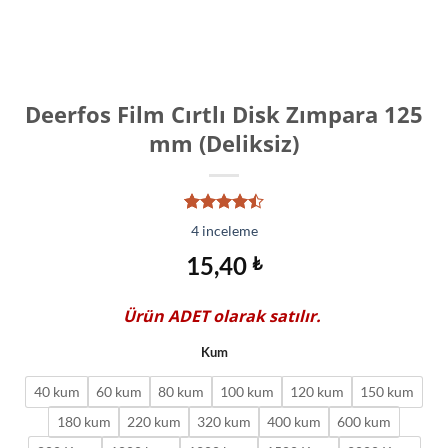
Deerfos Film Cırtlı Disk Zımpara 125
mm (Deliksiz)
4
müşteri
4
inceleme
puanına
dayanarak
15,40
₺
5
üzerinden
4.50
puan
Ürün
ADET
olarak satılır.
aldı
Kum
40 kum
60 kum
80 kum
100 kum
120 kum
150 kum
180 kum
220 kum
320 kum
400 kum
600 kum