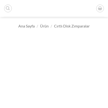
İçeriğe
atla
Ana Sayfa
/
Ürün
/
Cırtlı Disk Zımparalar