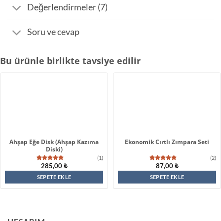
Değerlendirmeler (7)
Soru ve cevap
Bu ürünle birlikte tavsiye edilir
Ahşap Eğe Disk (Ahşap Kazıma
Ekonomik Cırtlı Zımpara Seti
Diski)
(1)
(2)
285,00
₺
87,00
₺
1
müşteri
2
müşteri
puanına
puanına
dayanarak
dayanarak
SEPETE EKLE
SEPETE EKLE
5 üzerinden
5 üzerinden
5.00
puan
5.00
puan
aldı
aldı