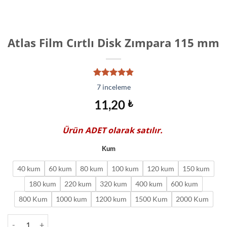
Atlas Film Cırtlı Disk Zımpara 115 mm
7
müşteri
7
inceleme
puanına
dayanarak
11,20
₺
5 üzerinden
4.86
puan
aldı
Ürün
ADET
olarak satılır.
Kum
40 kum
60 kum
80 kum
100 kum
120 kum
150 kum
180 kum
220 kum
320 kum
400 kum
600 kum
800 Kum
1000 kum
1200 kum
1500 Kum
2000 Kum
Atlas Film Cırtlı Disk Zımpara 115 mm adet