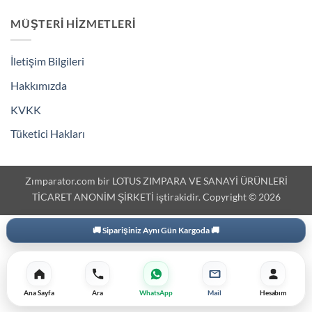
MÜŞTERI HIZMETLERI
İletişim Bilgileri
Hakkımızda
KVKK
Tüketici Hakları
Zımparator.com bir LOTUS ZIMPARA VE SANAYİ ÜRÜNLERİ
TİCARET ANONİM ŞİRKETİ iştirakidir. Copyright © 2026
3000 ₺ Üzeri Ekstra İskonto
Ana Sayfa
Ara
WhatsApp
Mail
Hesabım