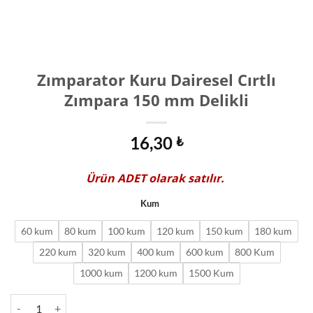
Zımparator Kuru Dairesel Cırtlı
Zımpara 150 mm Delikli
16,30
₺
Ürün
ADET
olarak satılır.
Kum
60 kum
80 kum
100 kum
120 kum
150 kum
180 kum
220 kum
320 kum
400 kum
600 kum
800 Kum
1000 kum
1200 kum
1500 Kum
Zımparator Kuru Dairesel Cırtlı Zımpara 150 mm Delikli adet