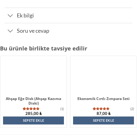
Ek bilgi
Soru ve cevap
Bu ürünle birlikte tavsiye edilir
Ahşap Eğe Disk (Ahşap Kazıma
Ekonomik Cırtlı Zımpara Seti
Diski)
(1)
(2)
285,00
₺
87,00
₺
1
müşteri
2
müşteri
puanına
puanına
dayanarak
dayanarak
SEPETE EKLE
SEPETE EKLE
5 üzerinden
5 üzerinden
5.00
puan
5.00
puan
aldı
aldı