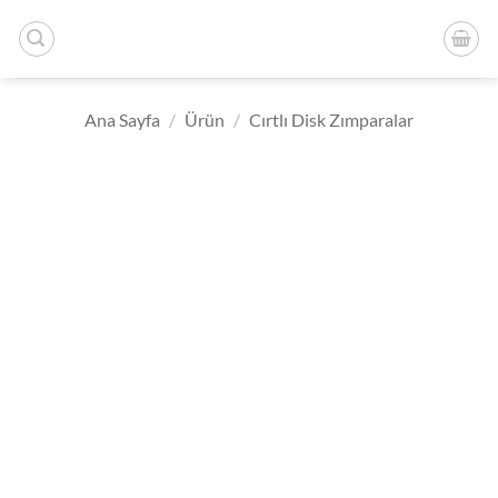
İçeriğe
atla
Ana Sayfa
/
Ürün
/
Cırtlı Disk Zımparalar