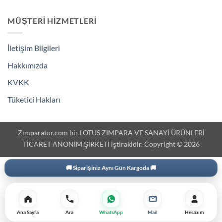
MÜŞTERI HIZMETLERI
İletişim Bilgileri
Hakkımızda
KVKK
Tüketici Hakları
Zımparator.com bir LOTUS ZIMPARA VE SANAYİ ÜRÜNLERİ
TİCARET ANONİM ŞİRKETİ iştirakidir. Copyright © 2026
3000 ₺ Üzeri Ekstra İskonto
Ana Sayfa
Ara
WhatsApp
Mail
Hesabım