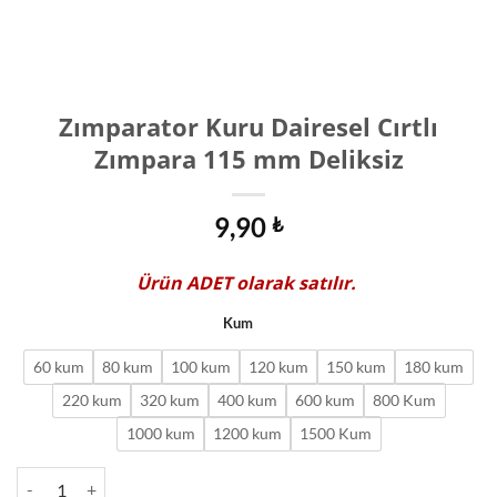
Zımparator Kuru Dairesel Cırtlı
Zımpara 115 mm Deliksiz
9,90
₺
Ürün
ADET
olarak satılır.
Kum
60 kum
80 kum
100 kum
120 kum
150 kum
180 kum
220 kum
320 kum
400 kum
600 kum
800 Kum
1000 kum
1200 kum
1500 Kum
Zımparator Kuru Dairesel Cırtlı Zımpara 115 mm Deliksiz adet