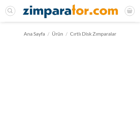
İçeriğe
atla
Ana Sayfa
/
Ürün
/
Cırtlı Disk Zımparalar