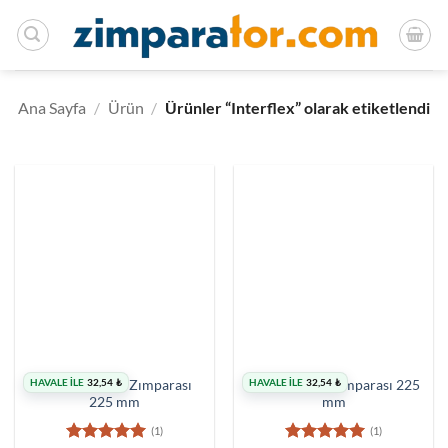
İçeriğe
atla
Ana Sayfa
/
Ürün
/
Ürünler “Interflex” olarak etiketlendi
HAVALE İLE
32,54
₺
HAVALE İLE
32,54
₺
10 Delikli Alçı Zımparası
8 Delikli Alçı Zımparası 225
225 mm
mm
(1)
(1)