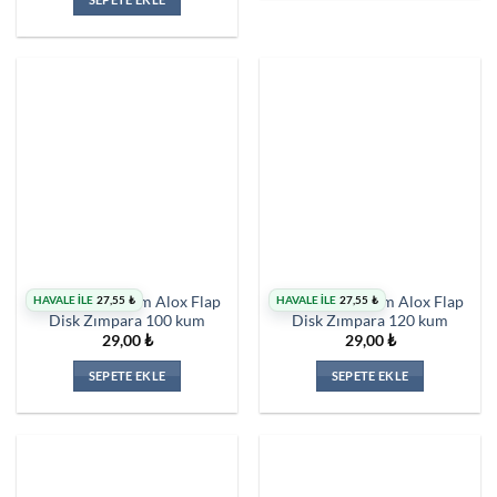
HAVALE İLE
27,55
₺
HAVALE İLE
27,55
₺
İnterflex 180 mm Alox Flap
İnterflex 180 mm Alox Flap
Disk Zımpara 100 kum
Disk Zımpara 120 kum
29,00
₺
29,00
₺
SEPETE EKLE
SEPETE EKLE