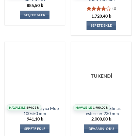
885,50
₺
(1)
SEÇENEKLER
5
1.720,40
₺
üzerinden
Bu
4
oy aldı
SEPETE EKLE
ürünün
birden
fazla
varyasyonu
var.
Seçenekler
ürün
sayfasından
TÜKENDİ
seçilebilir
HAVALE İLE
894,05
₺
HAVALE İLE
1.900,00
₺
CSD Kamalı Kazıyıcı Mop
Döküm Kesici Elmas
100×50 mm
Testereler 230 mm
941,10
₺
2.000,00
₺
SEPETE EKLE
DEVAMINI OKU