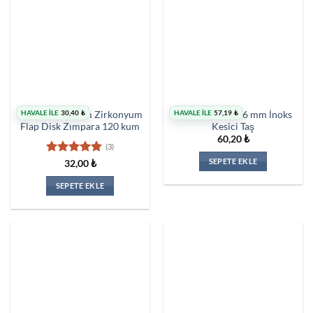
HAVALE İLE
30,40
₺
HAVALE İLE
57,19
₺
İnterflex 180 mm Zirkonyum
İnterflex 180×1.6 mm İnoks
Flap Disk Zımpara 120 kum
Kesici Taş
60,20
₺
(3)
SEPETE EKLE
5 üzerinden
32,00
₺
5
oy aldı
SEPETE EKLE