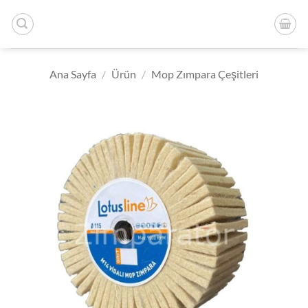
İçeriğe
atla
Ana Sayfa
/
Ürün
/
Mop Zımpara Çeşitleri