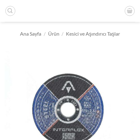
İçeriğe
atla
Ana Sayfa
/
Ürün
/
Kesici ve Aşındırıcı Taşlar