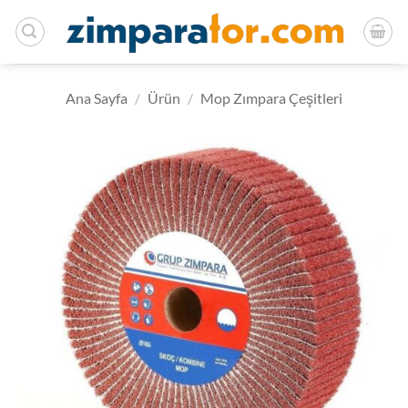
İçeriğe
atla
Ana Sayfa
/
Ürün
/
Mop Zımpara Çeşitleri