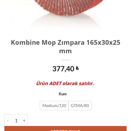
Kombine Mop Zımpara 165x30x25
mm
377,40
₺
Ürün
ADET
olarak satılır.
Kum
Medium/120
GTMA/80
Kombine Mop Zımpara 165x30x25 mm adet