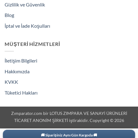
Gizlilik ve Güvenlik
Blog
İptal ve İade Koşulları
MÜŞTERI HIZMETLERI
İletişim Bilgileri
Hakkımızda
KVKK
Tüketici Hakları
Zımparator.com bir LOTUS ZIMPARA VE SANAYİ ÜRÜNLERİ
TİCARET ANONİM ŞİRKETİ iştirakidir. Copyright © 2026
🚚 Siparişiniz Aynı Gün Kargoda 🚚