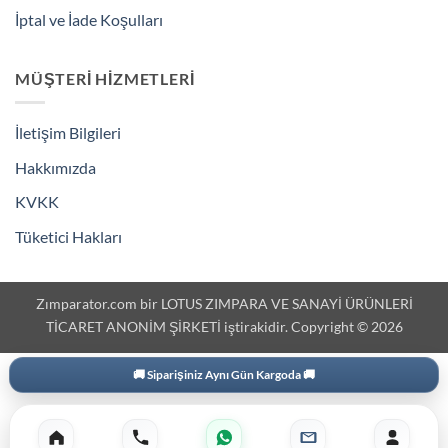
İptal ve İade Koşulları
MÜŞTERI HIZMETLERI
İletişim Bilgileri
Hakkımızda
KVKK
Tüketici Hakları
Zımparator.com bir LOTUS ZIMPARA VE SANAYİ ÜRÜNLERİ
TİCARET ANONİM ŞİRKETİ iştirakidir. Copyright © 2026
🚚 Siparişiniz Aynı Gün Kargoda 🚚