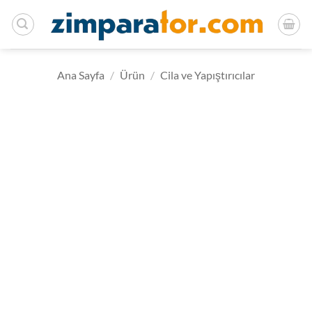
İçeriğe
atla
Ana Sayfa
/
Ürün
/
Cila ve Yapıştırıcılar