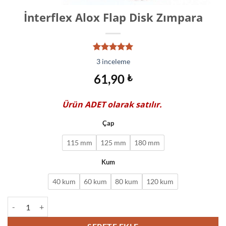
İnterflex Alox Flap Disk Zımpara
3
müşteri
3
inceleme
puanına
dayanarak
61,90
₺
5 üzerinden
5.00
puan
aldı
Ürün
ADET
olarak satılır.
Çap
115 mm
125 mm
180 mm
Kum
40 kum
60 kum
80 kum
120 kum
İnterflex Alox Flap Disk Zımpara adet