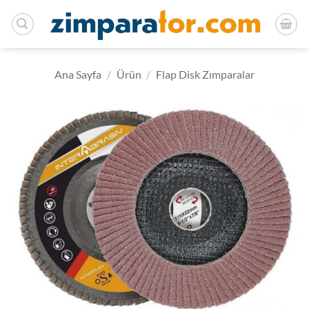
İçeriğe
atla
Ana Sayfa
/
Ürün
/
Flap Disk Zımparalar