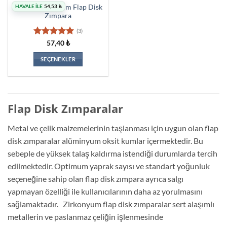
HAVALE İLE
54,53
₺
Volker Zirkonyum Flap Disk
Zımpara
(3)
5 üzerinden
57,40
₺
5
oy aldı
SEÇENEKLER
Bu
ürünün
birden
fazla
Flap Disk Zımparalar
varyasyonu
var.
Metal ve çelik malzemelerinin taşlanması için uygun olan flap
Seçenekler
disk zımparalar alüminyum oksit kumlar içermektedir. Bu
ürün
sebeple de yüksek talaş kaldırma istendiği durumlarda tercih
sayfasından
edilmektedir. Optimum yaprak sayısı ve standart yoğunluk
seçilebilir
seçeneğine sahip olan flap disk zımpara ayrıca salgı
yapmayan özelliği ile kullanıcılarının daha az yorulmasını
sağlamaktadır. Zirkonyum flap disk zımparalar sert alaşımlı
metallerin ve paslanmaz çeliğin işlenmesinde