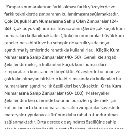
Zımpara numaralarının farklı olması farklı yüzeylerde ve
farklı tekniklerde zımparanın kullanılmasını sağlamaktadır.
Çok Düşük Kum Numarasına Sahip Olan Zımparalar (24-
36)
Çok büyük aşındırma ihtiyacı olan işlerde çok küçük kum
numaraları kullanılmaktadır. Çünkü bu numaralar büyük kum
tanelerine sahiptir ve bu sebeple de vernik ya da boşa
aşındırma işlemlerinde rahatlıkla kullanılırlar.
Küçük Kum
Numarasına Sahip Zımparalar (40- 50)
Genellikle ahşabı
şekillendirmek için kullanılan küçük kum numaraları
zımparaların kum taneleri büyüktür. Yüzeylerde bulunan ve
çok kalın olmayan bitişlerin kaldırılmasında da kullanılan bu
numaraların aşındırıcılık özellikleri ise yüksektir.
Orta Kum
Numarasına Sahip Zımparalar (60- 100)
Materyalleri
şekillendirirken üzerinde bulunan pürüzleri gidermek için
kullanılan orta kum numarasına sahip zımparalar sayesinde
materyale uygulanacak ürünün daha rahat tutundurulması
sağlanmaktadır. Orta derece de aşındırıcı özelliğine sahip
olan bu zımparalar özellikle sert ağaçların işlemlerinden önce