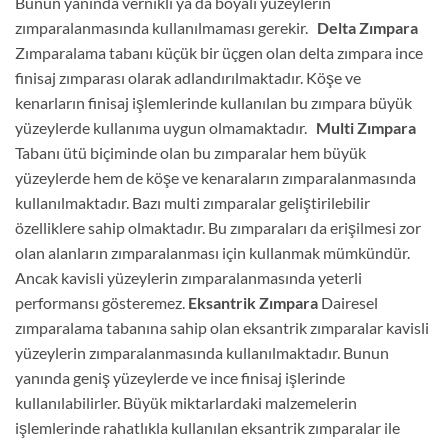
Bunun yanında vernikli ya da boyalı yüzeylerin
zımparalanmasında kullanılmaması gerekir.
Delta Zımpara
Zımparalama tabanı küçük bir üçgen olan delta zımpara ince
finisaj zımparası olarak adlandırılmaktadır. Köşe ve
kenarların finisaj işlemlerinde kullanılan bu zımpara büyük
yüzeylerde kullanıma uygun olmamaktadır.
Multi Zımpara
Tabanı ütü biçiminde olan bu zımparalar hem büyük
yüzeylerde hem de köşe ve kenaraların zımparalanmasında
kullanılmaktadır. Bazı multi zımparalar geliştirilebilir
özelliklere sahip olmaktadır. Bu zımparaları da erişilmesi zor
olan alanların zımparalanması için kullanmak mümkündür.
Ancak kavisli yüzeylerin zımparalanmasında yeterli
performansı gösteremez.
Eksantrik Zımpara
Dairesel
zımparalama tabanına sahip olan eksantrik zımparalar kavisli
yüzeylerin zımparalanmasında kullanılmaktadır. Bunun
yanında geniş yüzeylerde ve ince finisaj işlerinde
kullanılabilirler. Büyük miktarlardaki malzemelerin
işlemlerinde rahatlıkla kullanılan eksantrik zımparalar ile