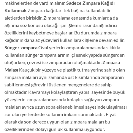
makinelerden de yardım alınır.
Sadece Zımpara Kağıdı
Kullanmak
Zımpara kağıtları tek başına kullanılabilir
aletlerden birisidir. Zımparalama esnasında kumlarda da
aşınma söz konusu olacağı için işlem sırasında aşındırıcı
özelliklerini kaybetmeye başlarlar. Bu durumda zımpara
kağıdının daha az yüzeyleri kullanılarak işleme devam edilir.
Sünger zımpara
Oval yerlerin zımparalanmasında sıklıkla
kullanılan sünger zımparalarının içi esnek yapıda süngerden
oluşurken, çevresi ise zımparadan oluşmaktadır.
Zımpara
Malası
Kauçuk bir yüzeye ve plastik tutma yerine sahip olan
zımpara malaları aynı zamanda üst kısımlarında zımparanın
sabitlenmesi görevini üstlenen mengenelere de sahip
olmaktadır. Kavramayı kolaylaştıran yapısı sayesinde büyük
yüzeylerin zımparalanmasında kolaylık sağlayan zımpara
malaları ayrıca uzun sopa eklenebilmesi sayesinde ulaşılması
zor olan yerlerde de kullanım imkanı sunmaktadır. Fiyat
olarak da son derece uygun olan zımpara malaları bu
özelliklerinden dolayı günlük kullanıma uygundur.