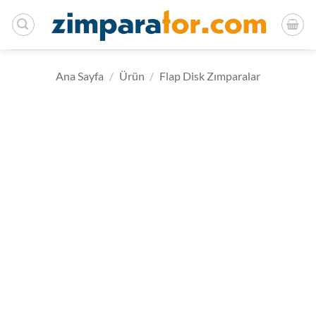
İçeriğe
atla
Ana Sayfa
/
Ürün
/
Flap Disk Zımparalar