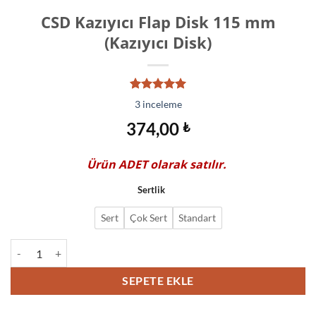
CSD Kazıyıcı Flap Disk 115 mm
(Kazıyıcı Disk)
3
müşteri
3
inceleme
puanına
dayanarak
374,00
₺
5 üzerinden
5.00
puan
aldı
Ürün
ADET
olarak satılır.
Sertlik
Sert
Çok Sert
Standart
CSD Kazıyıcı Flap Disk 115 mm (Kazıyıcı Disk) adet
SEPETE EKLE