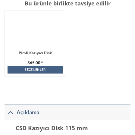
Bu ürünle birlikte tavsiye edilir
Pimli Kazıyıcı Disk
365,00
₺
SEÇENEKLER
Bu
ürünün
birden
fazla
varyasyonu
Açıklama
var.
Seçenekler
CSD Kazıyıcı Disk 115 mm
ürün