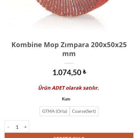
Kombine Mop Zımpara 200x50x25
mm
1.074,50
₺
Ürün
ADET
olarak satılır.
Kum
GTMA (Orta)
Coarse(Sert)
Kombine Mop Zımpara 200x50x25 mm adet