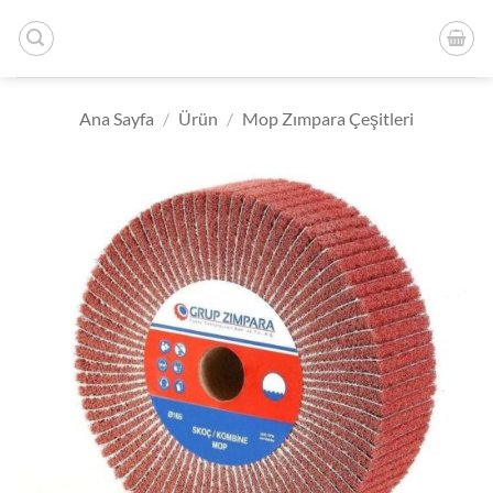
İçeriğe
atla
Ana Sayfa
/
Ürün
/
Mop Zımpara Çeşitleri