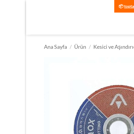
İçeriğe
📦
topt
atla
Ana Sayfa
/
Ürün
/
Kesici ve Aşındırı