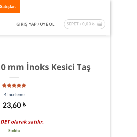
Satışlar.
SEPET /
0,00
₺
GIRIŞ YAP / ÜYE OL
.0 mm İnoks Kesici Taş
4
müşteri
4
inceleme
puanına
dayanarak
23,60
₺
5 üzerinden
5.00
puan
aldı
ADET
olarak satılır.
Stokta