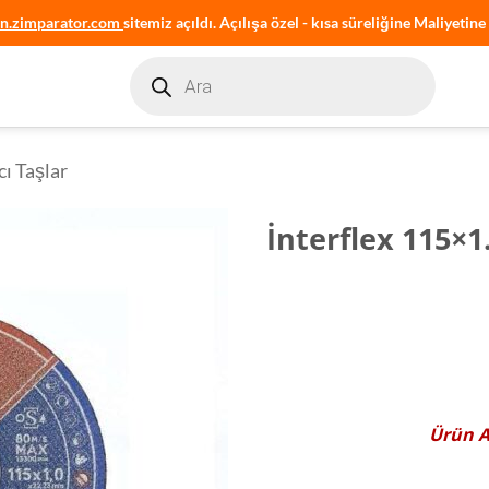
an.zimparator.com
sitemiz açıldı. Açılışa özel - kısa süreliğine Maliyetine 
Products
search
cı Taşlar
İnterflex 115×1
Ürün