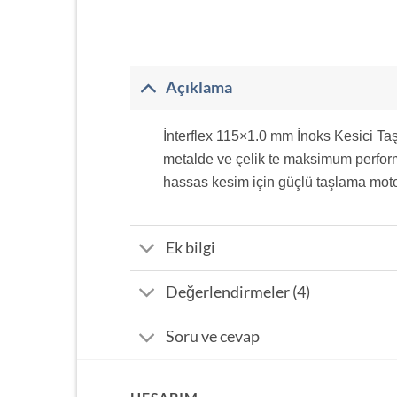
Açıklama
İnterflex 115×1.0 mm İnoks Kesici Taş 
metalde ve çelik te maksimum perfor
hassas kesim için güçlü taşlama motor
Ek bilgi
Değerlendirmeler (4)
Soru ve cevap