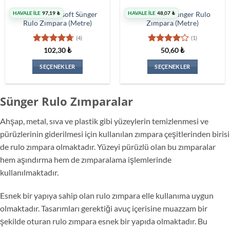
HAVALE İLE
97,19
₺
HAVALE İLE
48,07
₺
Smirdex Abrasoft Sünger
Dasspower Sünger Rulo
Rulo Zımpara (Metre)
Zımpara (Metre)
(4)
(1)
5
5
102,30
₺
50,60
₺
üzerinden
üzerinden
4.75
oy
4
oy aldı
SEÇENEKLER
SEÇENEKLER
aldı
Bu
Bu
ürünün
ürünün
Sünger Rulo Zımparalar
birden
birden
fazla
fazla
Ahşap, metal, sıva ve plastik gibi yüzeylerin temizlenmesi ve
varyasyonu
varyasyonu
var.
var.
pürüzlerinin giderilmesi için kullanılan zımpara çeşitlerinden birisi
Seçenekler
Seçenekler
de rulo zımpara olmaktadır. Yüzeyi pürüzlü olan bu zımparalar
ürün
ürün
hem aşındırma hem de zımparalama işlemlerinde
sayfasından
sayfasından
kullanılmaktadır.
seçilebilir
seçilebilir
Esnek bir yapıya sahip olan rulo zımpara elle kullanıma uygun
olmaktadır. Tasarımları gerektiği avuç içerisine muazzam bir
şekilde oturan rulo zımpara esnek bir yapıda olmaktadır. Bu