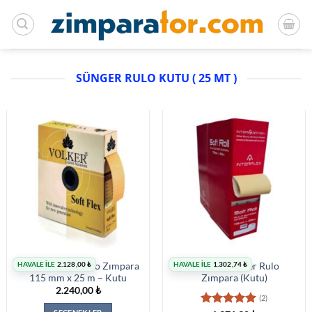
İçeriğe
atla
SÜNGER RULO KUTU ( 25 MT )
HAVALE İLE
2.128,00
₺
HAVALE İLE
1.302,74
₺
Volker Sünger Rulo Zımpara
İnterflex Sünger Rulo
115 mm x 25 m – Kutu
Zımpara (Kutu)
2.240,00
₺
(2)