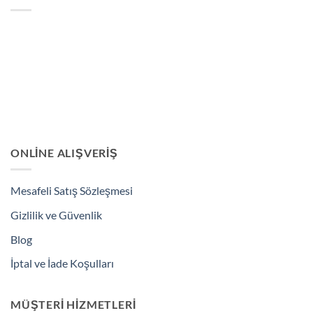
Seçenekler
ürün
sayfasından
seçilebilir
ONLINE ALIŞVERIŞ
Mesafeli Satış Sözleşmesi
Gizlilik ve Güvenlik
Blog
İptal ve İade Koşulları
MÜŞTERI HIZMETLERI