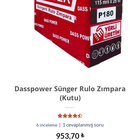
Dasspower Sünger Rulo Zımpara
(Kutu)
6
müşteri
|
1
cevaplanmış soru
6
inceleme
puanına
dayanarak
953,70
₺
5