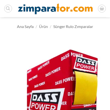
İçeriğe
atla
Ana Sayfa
/
Ürün
/
Sünger Rulo Zımparalar