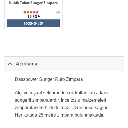
Kübik Takoz Sünger Zımpara
(5)
19,50
₺
5
müşteri
puanına
dayanarak
SEÇENEKLER
5
Bu
üzerinden
4.60
puan
aldı
ürünün
birden
fazla
varyasyonu
Açıklama
var.
Seçenekler
Dasspower Sünger Rulo Zımpara
ürün
sayfasından
Alçı ve inşaat sektöründe çok kullanılan arkası
seçilebilir
süngerli zımparalardır. İnce tozlu malzemeleri
zımparalarken hızlı dolmaz. Uzun ömür sağlar.
Her kutuda 25 metre zımpara bulunmaktadır.