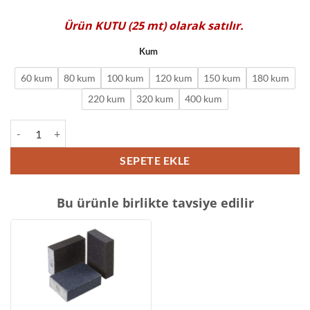
üzerinden
4.50
puan
Ürün
KUTU (25 mt)
olarak satılır.
aldı
Kum
60 kum
80 kum
100 kum
120 kum
150 kum
180 kum
220 kum
320 kum
400 kum
Dasspower Sünger Rulo Zımpara (Kutu) adet
SEPETE EKLE
Bu ürünle birlikte tavsiye edilir