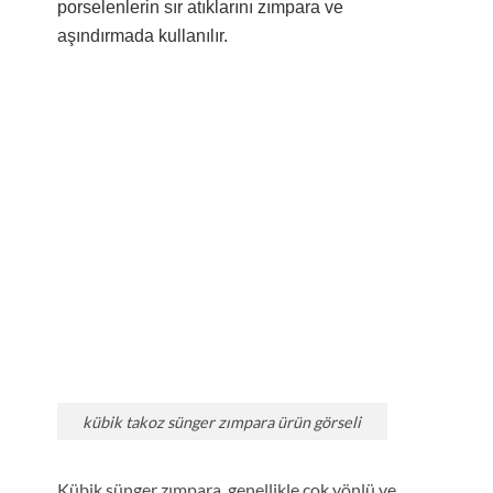
porselenlerin sır atıklarını zımpara ve
aşındırmada kullanılır.
kübik takoz sünger zımpara ürün görseli
Kübik sünger zımpara, genellikle çok yönlü ve