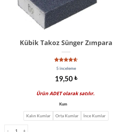
Kübik Takoz Sünger Zımpara
5
müşteri
5
inceleme
puanına
dayanarak
19,50
₺
5
üzerinden
4.60
puan
Ürün
ADET
olarak satılır.
aldı
Kum
Kalın Kumlar
Orta Kumlar
İnce Kumlar
Kübik Takoz Sünger Zımpara adet