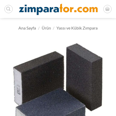
İçeriğe
atla
Ana Sayfa
/
Ürün
/
Yassı ve Kübik Zımpara