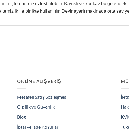
erinin içleri pürüzsüzleştirilebilir. Kavisli ve konkav bölgelerideki
emizlik ile birlikte kullanılılır. Devir ayarlı makinada orta seviy
ONLINE ALIŞVERIŞ
MÜ
Mesafeli Satış Sözleşmesi
İlet
Gizlilik ve Güvenlik
Hak
Blog
KV
İptal ve İade Koşulları
Tüke