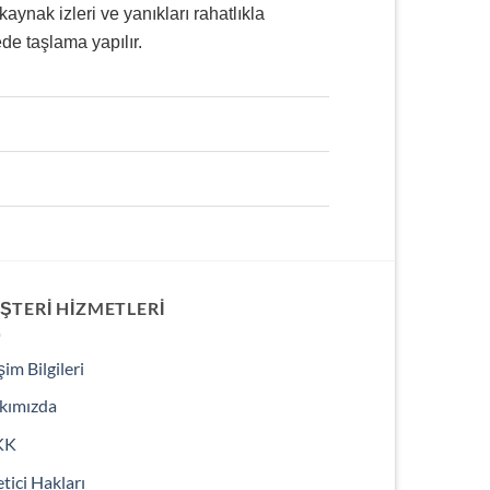
 kaynak izleri ve yanıkları rahatlıkla
ede taşlama yapılır.
ŞTERI HIZMETLERI
işim Bilgileri
kımızda
KK
tici Hakları