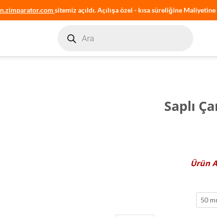
an.zimparator.com
sitemiz açıldı. Açılışa özel - kısa süreliğine Maliyetine 
Products
search
i
Saplı Ça
Ürün
50 m