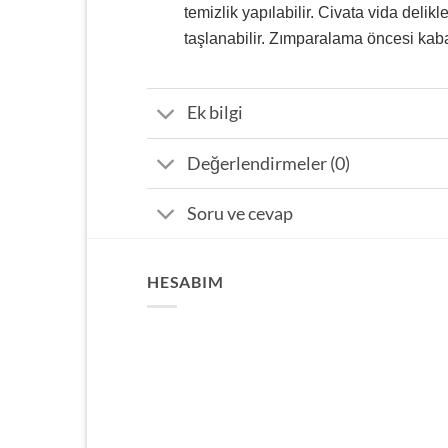
temizlik yapılabilir. Civata vida delikl
taşlanabilir. Zımparalama öncesi kaba t
Ek bilgi
Değerlendirmeler (0)
Soru ve cevap
HESABIM