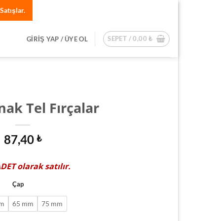
Satışlar.
SEPET /
0,00
₺
GIRIŞ YAP / ÜYE OL
nak Tel Fırçalar
87,40
₺
ADET
olarak satılır.
Çap
m
65 mm
75 mm