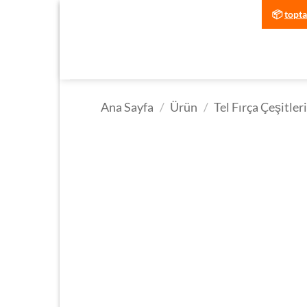
İçeriğe
📦
topt
atla
Ana Sayfa
/
Ürün
/
Tel Fırça Çeşitler