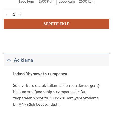
1200 kum
1500 Kum
2000 Kum
2500 kum
Indasa Rhynowet Alox Su Zımparası adet
SEPETE EKLE
Açıklama
Indasa Rhynowet su zımparası
Sulu ve kuru olarak kullanılabilen son derece geniş
bir kum aralığına sahip su zımparasıdır. Bu
zımparaların boyutu 230 x 280 mm ,yani ortalama
bir A4 kağıdı boyutundadır.