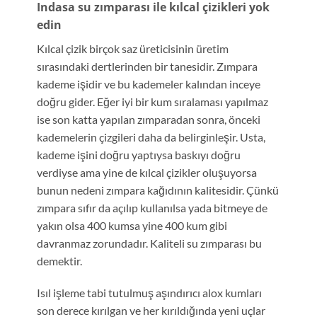
Indasa su zımparası ile kılcal çizikleri yok
edin
Kılcal çizik birçok saz üreticisinin üretim
sırasındaki dertlerinden bir tanesidir. Zımpara
kademe işidir ve bu kademeler kalından inceye
doğru gider. Eğer iyi bir kum sıralaması yapılmaz
ise son katta yapılan zımparadan sonra, önceki
kademelerin çizgileri daha da belirginleşir. Usta,
kademe işini doğru yaptıysa baskıyı doğru
verdiyse ama yine de kılcal çizikler oluşuyorsa
bunun nedeni zımpara kağıdının kalitesidir. Çünkü
zımpara sıfır da açılıp kullanılsa yada bitmeye de
yakın olsa 400 kumsa yine 400 kum gibi
davranmaz zorundadır. Kaliteli su zımparası bu
demektir.
Isıl işleme tabi tutulmuş aşındırıcı alox kumları
son derece kırılgan ve her kırıldığında yeni uçlar