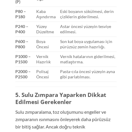
(P)
P80 –
Kaba
Eski boyanın sökülmesi, derin
P180
Aşındırma
çiziklerin giderilmesi.
P240 –
Yüzey
Astar öncesi yüzeyin tesviye
P400
Düzeltme
edilmesi.
P600 –
Boya
Son kat boya uygulaması için
P800
Öncesi
pürüzsüz zemin hazırlığı.
P1000 –
Vernik
Vernik hatalarının giderilmesi,
P1500
Hazırlık
matlaştırma.
P2000 –
Polisaj
Pasta-cıla öncesi yüzeyin ayna
P2500
Öncesi
gibi parlatılması.
5. Sulu Zımpara Yaparken Dikkat
Edilmesi Gerekenler
Sulu zımparalama, toz oluşumunu engeller ve
zımparanın ısınmasını önleyerek daha pürüzsüz
bir bitiş sağlar. Ancak doğru teknik