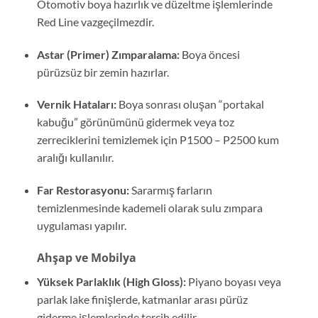
Otomotiv boya hazırlık ve düzeltme işlemlerinde
Red Line vazgeçilmezdir.
Astar (Primer) Zımparalama:
Boya öncesi
pürüzsüz bir zemin hazırlar.
Vernik Hataları:
Boya sonrası oluşan “portakal
kabuğu” görünümünü gidermek veya toz
zerreciklerini temizlemek için P1500 – P2500 kum
aralığı kullanılır.
Far Restorasyonu:
Sararmış farların
temizlenmesinde kademeli olarak sulu zımpara
uygulaması yapılır.
Ahşap ve Mobilya
Yüksek Parlaklık (High Gloss):
Piyano boyası veya
parlak lake finişlerde, katmanlar arası pürüz
giderme işlemlerinde tercih edilir.