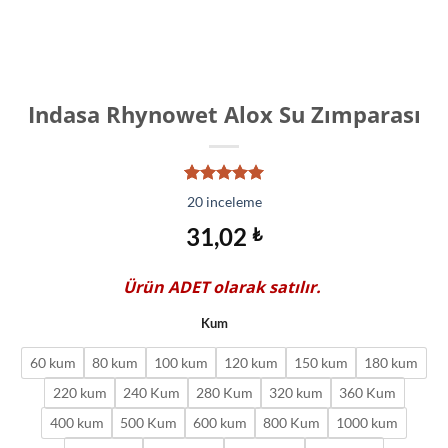
Indasa Rhynowet Alox Su Zımparası
20
müşteri
20
inceleme
puanına
dayanarak
31,02
₺
5 üzerinden
4.95
puan
aldı
Ürün
ADET
olarak satılır.
Kum
60 kum
80 kum
100 kum
120 kum
150 kum
180 kum
220 kum
240 Kum
280 Kum
320 kum
360 Kum
400 kum
500 Kum
600 kum
800 Kum
1000 kum