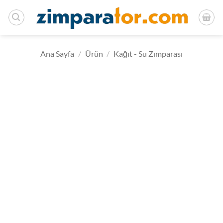
İçeriğe
atla
Ana Sayfa
/
Ürün
/
Kağıt - Su Zımparası