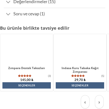
Değerlendirmeler (15)
Soru ve cevap (1)
Bu ürünle birlikte tavsiye edilir
Zımpara Destek Takozları
Indasa Kuru Tabaka Kağıt
Zımparası
(3)
(5)
145,00
₺
29,70
₺
3
müşteri
5
müşteri
puanına
puanına
dayanarak
dayanarak
SEÇENEKLER
SEÇENEKLER
5
5 üzerinden
Bu
Bu
üzerinden
5.00
puan
4.67
puan
aldı
aldı
ürünün
ürünün
‹
›
birden
birden