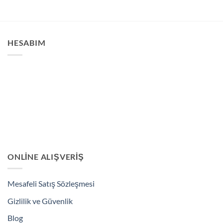
fazla
fazla
varyasyonu
varyasyonu
var.
var.
Seçenekler
Seçenekler
HESABIM
ürün
ürün
sayfasından
sayfasından
seçilebilir
seçilebilir
ONLINE ALIŞVERIŞ
Mesafeli Satış Sözleşmesi
Gizlilik ve Güvenlik
Blog