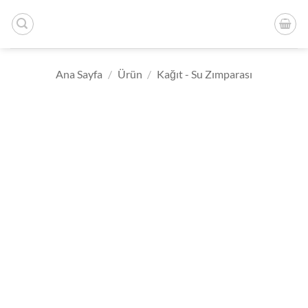
İçeriğe
atla
Ana Sayfa
/
Ürün
/
Kağıt - Su Zımparası