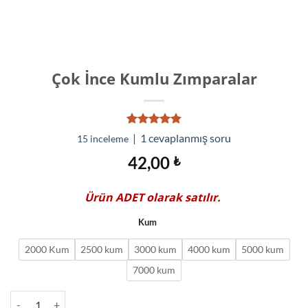
Çok İnce Kumlu Zımparalar
14
müşteri
|
1
cevaplanmış soru
15
inceleme
puanına
dayanarak
42,00
₺
5 üzerinden
4.86
puan
aldı
Ürün
ADET
olarak satılır.
Kum
2000 Kum
2500 kum
3000 kum
4000 kum
5000 kum
7000 kum
Çok İnce Kumlu Zımparalar adet