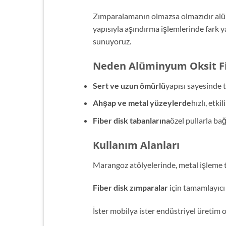
Zımparalamanın olmazsa olmazıdır alü
yapısıyla aşındırma işlemlerinde fark y
sunuyoruz.
Neden Alüminyum Oksit F
Sert ve uzun ömürlü
yapısı sayesinde 
Ahşap ve metal yüzeylerde
hızlı, etki
Fiber disk tabanlarına
özel pullarla ba
Kullanım Alanları
Marangoz atölyelerinde, metal işleme tes
Fiber disk zımparalar
için tamamlayıcı 
İster mobilya ister endüstriyel üretim 