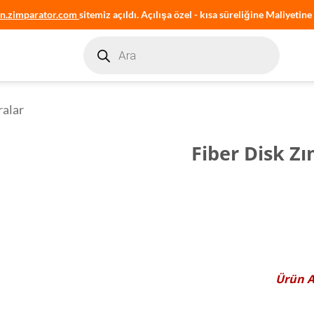
an.zimparator.com
sitemiz açıldı. Açılışa özel - kısa süreliğine Maliyetine 
Products
search
ralar
Fiber Disk Zı
Ürün