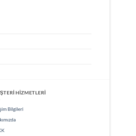
ŞTERI HIZMETLERI
işim Bilgileri
kımızda
KK