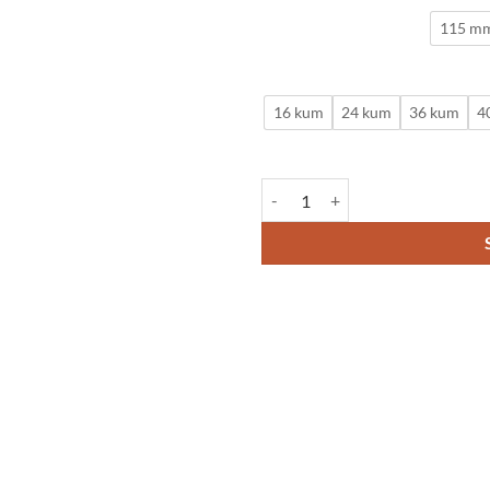
115 m
16 kum
24 kum
36 kum
4
Fiber Disk Zımpara (İhraç Fazlası)