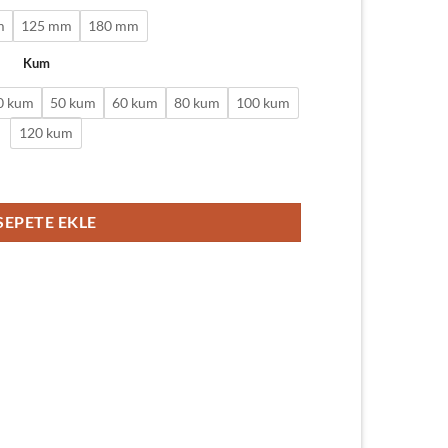
m
125 mm
180 mm
Kum
0 kum
50 kum
60 kum
80 kum
100 kum
120 kum
 adet
SEPETE EKLE