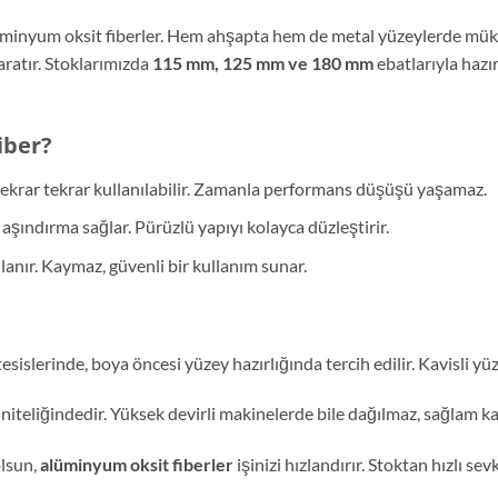
minyum oksit fiberler. Hem ahşapta hem de metal yüzeylerde müke
aratır. Stoklarımızda
115 mm, 125 mm ve 180 mm
ebatlarıyla hazır
iber?
tekrar tekrar kullanılabilir. Zamanla performans düşüşü yaşamaz.
li aşındırma sağlar. Pürüzlü yapıyı kolayca düzleştirir.
ğlanır. Kaymaz, güvenli bir kullanım sunar.
islerinde, boya öncesi yüzey hazırlığında tercih edilir. Kavisli yüzey
niteliğindedir. Yüksek devirli makinelerde bile dağılmaz, sağlam kal
olsun,
alüminyum oksit fiberler
işinizi hızlandırır. Stoktan hızlı se