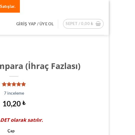
Satışlar.
SEPET /
0,00
₺
GIRIŞ YAP / ÜYE OL
mpara (İhraç Fazlası)
7
müşteri
7
inceleme
puanına
dayanarak
10,20
₺
5 üzerinden
5.00
puan
aldı
ADET
olarak satılır.
Çap