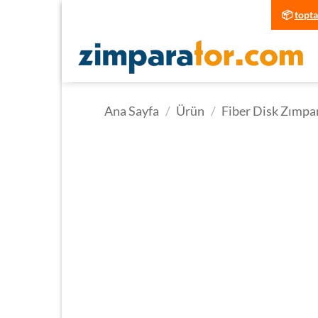
İçeriğe
📦
topt
atla
Ana Sayfa
/
Ürün
/
Fiber Disk Zımpa