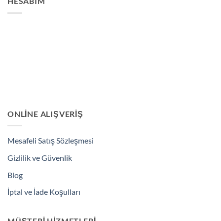
HESABIM
var.
Seçenekler
Seçenekler
ürün
ürün
sayfasından
sayfasından
seçilebilir
seçilebilir
ONLINE ALIŞVERIŞ
Mesafeli Satış Sözleşmesi
Gizlilik ve Güvenlik
Blog
İptal ve İade Koşulları
MÜŞTERI HIZMETLERI