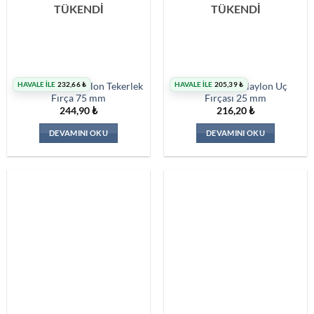
TÜKENDİ
TÜKENDİ
HAVALE İLE
232,66
₺
HAVALE İLE
205,39
₺
Norton Mavi Naylon Tekerlek
Norton Mavi Naylon Uç
Fırça 75 mm
Fırçası 25 mm
244,90
₺
216,20
₺
DEVAMINI OKU
DEVAMINI OKU