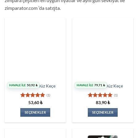
zımpara çeşitleri en uygun fiyatlar ve aynı gün sevkiyat ile
zimparator.com ‘da satışta.
HAVALE İLE
50,92
₺
HAVALE İLE
79,71
₺
3 mm Saplı Düz Keçe
6 mm Saplı Düz Keçe
(1)
(1)
5 üzerinden
5 üzerinden
53,60
₺
83,90
₺
5
oy aldı
5
oy aldı
SEÇENEKLER
SEÇENEKLER
Bu
Bu
ürünün
ürünün
birden
birden