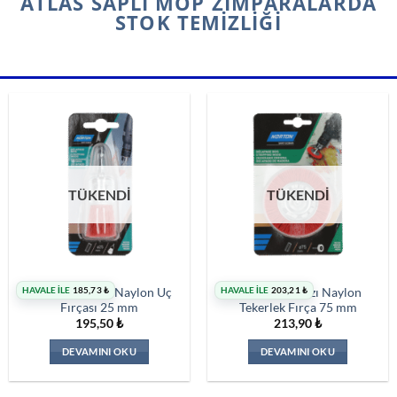
ATLAS SAPLI MOP ZIMPARALARDA
STOK TEMIZLIĞI
TÜKENDİ
TÜKENDİ
HAVALE İLE
185,73
₺
HAVALE İLE
203,21
₺
Norton Kırmızı Naylon Uç
Norton Kırmızı Naylon
Fırçası 25 mm
Tekerlek Fırça 75 mm
195,50
₺
213,90
₺
DEVAMINI OKU
DEVAMINI OKU