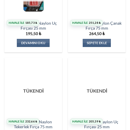
HAVALE İLE
185,73
₺
HAVALE İLE
251,28
₺
Norton Kırmızı Naylon Uç
Norton Mavi Naylon Çanak
Fırçası 25 mm
Fırça 75 mm
195,50
₺
264,50
₺
DEVAMINI OKU
SEPETE EKLE
TÜKENDİ
TÜKENDİ
HAVALE İLE
232,66
₺
HAVALE İLE
205,39
₺
Norton Mavi Naylon
Norton Mavi Naylon Uç
Tekerlek Fırça 75 mm
Fırçası 25 mm