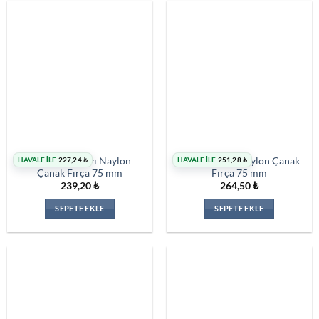
HAVALE İLE
227,24
₺
HAVALE İLE
251,28
₺
Norton Kırmızı Naylon
Norton Mavi Naylon Çanak
Çanak Fırça 75 mm
Fırça 75 mm
239,20
₺
264,50
₺
SEPETE EKLE
SEPETE EKLE