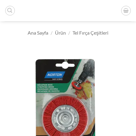
İçeriğe
atla
Ana Sayfa
/
Ürün
/
Tel Fırça Çeşitleri