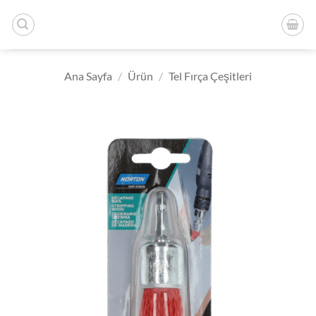
İçeriğe
atla
Ana Sayfa
/
Ürün
/
Tel Fırça Çeşitleri