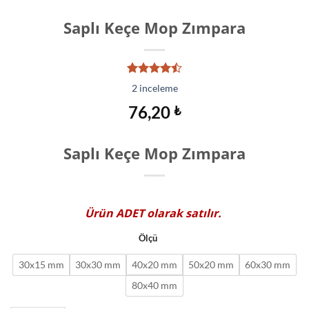
Saplı Keçe Mop Zımpara
2
müşteri
2
inceleme
puanına
dayanarak
76,20
₺
5
üzerinden
4.50
puan
Saplı Keçe Mop Zımpara
aldı
Ürün
ADET
olarak satılır.
Ölçü
30x15 mm
30x30 mm
40x20 mm
50x20 mm
60x30 mm
80x40 mm