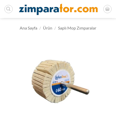
İçeriğe
atla
Ana Sayfa
/
Ürün
/
Saplı Mop Zımparalar