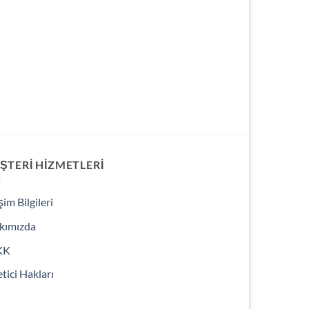
ŞTERI HIZMETLERI
işim Bilgileri
kımızda
KK
tici Hakları