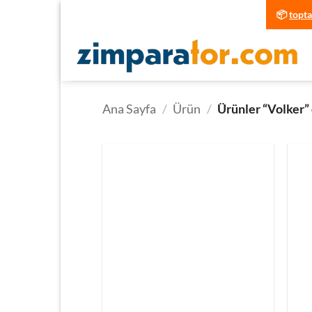
İçeriğe
📦
topt
atla
Ana Sayfa
/
Ürün
/
Ürünler “Volker” 