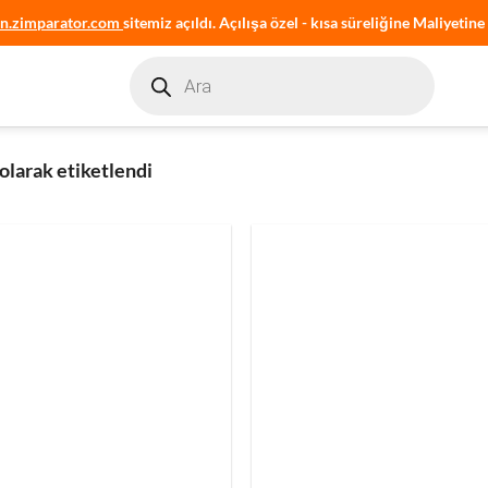
an.zimparator.com
sitemiz açıldı. Açılışa özel - kısa süreliğine Maliyetine 
Products
search
olarak etiketlendi