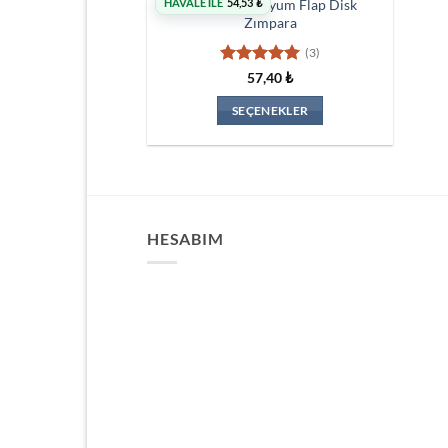
Volker Zirkonyum Flap Disk
HAVALE İLE
54,53
₺
Zımpara
(3)
5 üzerinden
57,40
₺
5
oy aldı
SEÇENEKLER
Bu
ürünün
birden
fazla
varyasyonu
HESABIM
var.
Seçenekler
ürün
sayfasından
seçilebilir