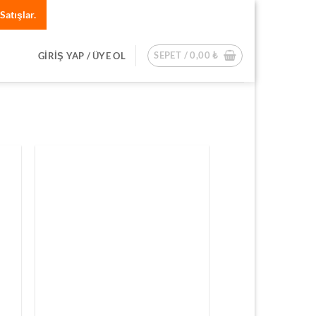
Satışlar.
SEPET /
0,00
₺
GIRIŞ YAP / ÜYE OL