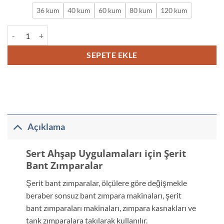
36 kum
40 kum
60 kum
80 kum
120 kum
Sert Ahşap Uygulamaları için Şerit Bant Zımparalar adet
SEPETE EKLE
Açıklama
Sert Ahşap Uygulamaları için Şerit
Bant Zımparalar
Şerit bant zımparalar, ölçülere göre değişmekle
beraber sonsuz bant zımpara makinaları, şerit
bant zımparaları makinaları, zımpara kasnakları ve
tank zımparalara takılarak kullanılır.