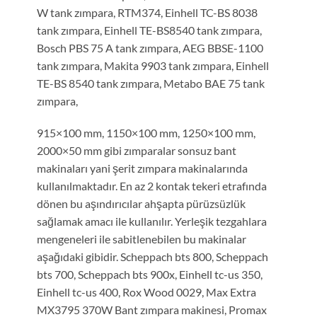
W tank zımpara, RTM374, Einhell TC-BS 8038
tank zımpara, Einhell TE-BS8540 tank zımpara,
Bosch PBS 75 A tank zımpara, AEG BBSE-1100
tank zımpara, Makita 9903 tank zımpara, Einhell
TE-BS 8540 tank zımpara, Metabo BAE 75 tank
zımpara,
915×100 mm, 1150×100 mm, 1250×100 mm,
2000×50 mm gibi zımparalar sonsuz bant
makinaları yani şerit zımpara makinalarında
kullanılmaktadır. En az 2 kontak tekeri etrafında
dönen bu aşındırıcılar ahşapta pürüzsüzlük
sağlamak amacı ile kullanılır. Yerleşik tezgahlara
mengeneleri ile sabitlenebilen bu makinalar
aşağıdaki gibidir. Scheppach bts 800, Scheppach
bts 700, Scheppach bts 900x, Einhell tc-us 350,
Einhell tc-us 400, Rox Wood 0029, Max Extra
MX3795 370W Bant zımpara makinesi, Promax