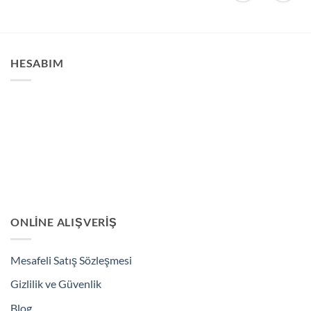
fazla
varyasyonu
varyasyonu
var.
var.
Seçenekler
Seçenekler
HESABIM
ürün
ürün
sayfasından
sayfasından
seçilebilir
seçilebilir
ONLINE ALIŞVERIŞ
Mesafeli Satış Sözleşmesi
Gizlilik ve Güvenlik
Blog