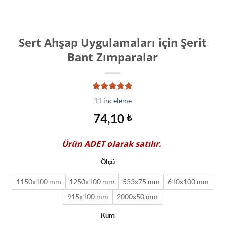
Sert Ahşap Uygulamaları için Şerit
Bant Zımparalar
11
müşteri
11
inceleme
puanına
dayanarak
74,10
₺
5 üzerinden
5.00
puan
aldı
Ürün
ADET
olarak satılır.
Ölçü
1150x100 mm
1250x100 mm
533x75 mm
610x100 mm
915x100 mm
2000x50 mm
Kum