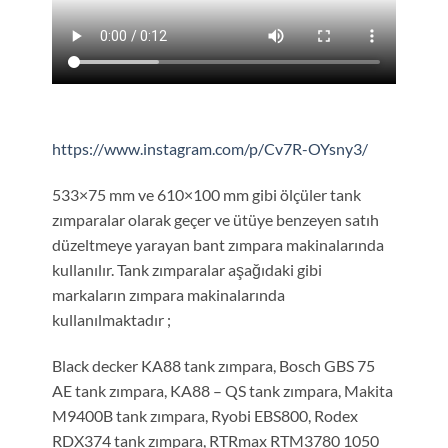
https://www.instagram.com/p/Cv7R-OYsny3/
533×75 mm ve 610×100 mm gibi ölçüler tank
zımparalar olarak geçer ve ütüye benzeyen satıh
düzeltmeye yarayan bant zımpara makinalarında
kullanılır. Tank zımparalar aşağıdaki gibi
markaların zımpara makinalarında
kullanılmaktadır ;
Black decker KA88 tank zımpara, Bosch GBS 75
AE tank zımpara, KA88 – QS tank zımpara, Makita
M9400B tank zımpara, Ryobi EBS800, Rodex
RDX374 tank zımpara, RTRmax RTM3780 1050