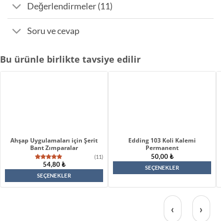
Değerlendirmeler (11)
Soru ve cevap
Bu ürünle birlikte tavsiye edilir
Ahşap Uygulamaları için Şerit
Edding 103 Koli Kalemi
Bant Zımparalar
Permanent
50,00
₺
(11)
54,80
₺
11
müşteri
SEÇENEKLER
puanına
dayanarak
SEÇENEKLER
Bu
5
Bu
üzerinden
ürünün
4.64
puan
aldı
ürünün
birden
‹
›
birden
fazla