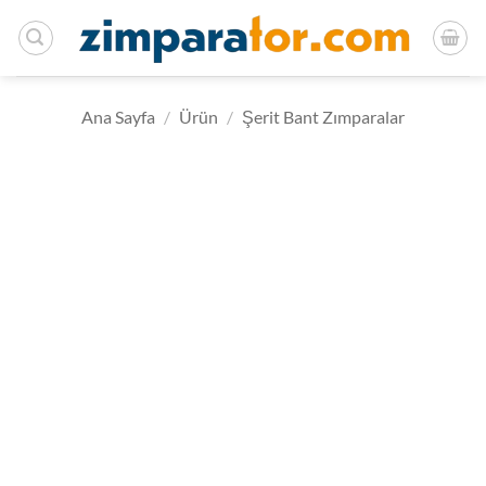
İçeriğe
atla
Ana Sayfa
/
Ürün
/
Şerit Bant Zımparalar