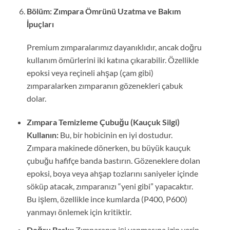
Bölüm: Zımpara Ömrünü Uzatma ve Bakım
İpuçları
Premium zımparalarımız dayanıklıdır, ancak doğru
kullanım ömürlerini iki katına çıkarabilir. Özellikle
epoksi veya reçineli ahşap (çam gibi)
zımparalarken zımparanın gözenekleri çabuk
dolar.
Zımpara Temizleme Çubuğu (Kauçuk Silgi)
Kullanın:
Bu, bir hobicinin en iyi dostudur.
Zımpara makinede dönerken, bu büyük kauçuk
çubuğu hafifçe banda bastırın. Gözeneklere dolan
epoksi, boya veya ahşap tozlarını saniyeler içinde
söküp atacak, zımparanızı “yeni gibi” yapacaktır.
Bu işlem, özellikle ince kumlarda (P400, P600)
yanmayı önlemek için kritiktir.
Doğru Baskı:
Zımparanın işi yapmasına izin verin.