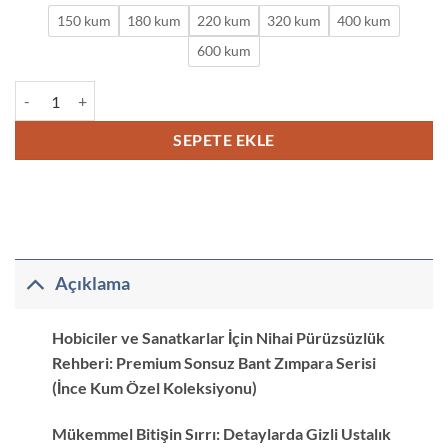
150 kum
180 kum
220 kum
320 kum
400 kum
600 kum
Hobi Uygulamaları İçin İnce Kumlu Şerit Bant Zımparalar adet
SEPETE EKLE
Açıklama
Hobiciler ve Sanatkarlar İçin Nihai Pürüzsüzlük
Rehberi: Premium Sonsuz Bant Zımpara Serisi
(İnce Kum Özel Koleksiyonu)
Mükemmel Bitişin Sırrı: Detaylarda Gizli Ustalık