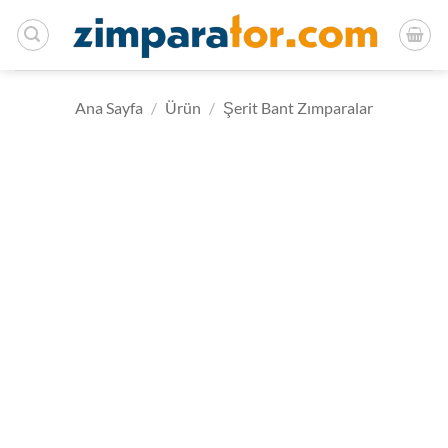
İçeriğe
atla
Ana Sayfa
/
Ürün
/
Şerit Bant Zımparalar