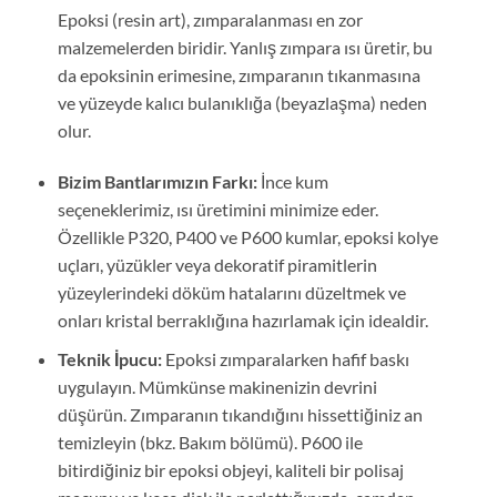
Epoksi (resin art), zımparalanması en zor
malzemelerden biridir. Yanlış zımpara ısı üretir, bu
da epoksinin erimesine, zımparanın tıkanmasına
ve yüzeyde kalıcı bulanıklığa (beyazlaşma) neden
olur.
Bizim Bantlarımızın Farkı:
İnce kum
seçeneklerimiz, ısı üretimini minimize eder.
Özellikle P320, P400 ve P600 kumlar, epoksi kolye
uçları, yüzükler veya dekoratif piramitlerin
yüzeylerindeki döküm hatalarını düzeltmek ve
onları kristal berraklığına hazırlamak için idealdir.
Teknik İpucu:
Epoksi zımparalarken hafif baskı
uygulayın. Mümkünse makinenizin devrini
düşürün. Zımparanın tıkandığını hissettiğiniz an
temizleyin (bkz. Bakım bölümü). P600 ile
bitirdiğiniz bir epoksi objeyi, kaliteli bir polisaj