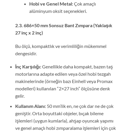
Hobi ve Genel Metal:
Çok amaçlı
alüminyum oksit seçenekleri.
2.3. 686×50 mm Sonsuz Bant Zımpara (Yaklaşık
27 inç x 2 inç)
Bu ölçü, kompaktlık ve verimliliğin mükemmel
dengesidir.
İnç Karşılığı:
Genellikle daha kompakt, bazen taş
motorlarına adapte edilen veya özel hobi tezgah
makinelerinde (örneğin bazı Einhell veya Promax
modelleri) kullanılan “2×27 inch” ölçüsüne denk
gelir.
Kullanım Alanı:
50 mm’lik en, ne çok dar ne de çok
geniştir. Orta boyuttaki objeler, bıçak bileme
işlemleri (uygun kumlarla), ahşap oyuncak yapımı
ve genel amaçlı hobi zımparalama işlemleri için çok