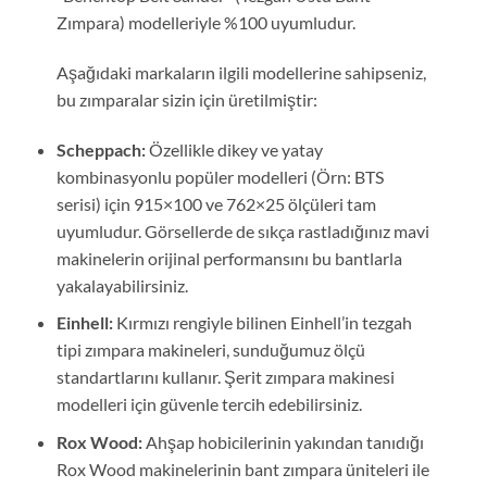
Zımpara) modelleriyle %100 uyumludur.
Aşağıdaki markaların ilgili modellerine sahipseniz,
bu zımparalar sizin için üretilmiştir:
Scheppach:
Özellikle dikey ve yatay
kombinasyonlu popüler modelleri (Örn: BTS
serisi) için 915×100 ve 762×25 ölçüleri tam
uyumludur. Görsellerde de sıkça rastladığınız mavi
makinelerin orijinal performansını bu bantlarla
yakalayabilirsiniz.
Einhell:
Kırmızı rengiyle bilinen Einhell’in tezgah
tipi zımpara makineleri, sunduğumuz ölçü
standartlarını kullanır. Şerit zımpara makinesi
modelleri için güvenle tercih edebilirsiniz.
Rox Wood:
Ahşap hobicilerinin yakından tanıdığı
Rox Wood makinelerinin bant zımpara üniteleri ile