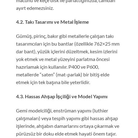
macunu ve keçe disk ile parlattığınızda, camdan
ayırt edemezsiniz.
4.2. Takı Tasarımı ve Metal İşleme
Gümüş, pirinç, bakır gibi metallerle çalışan takı
tasarımcıları için bu bantlar (özellikle 762×25 mm
dar bant), yüzük içlerini düzeltmek, kesim izlerini
yok etmek ve metal yüzeyini parlatma öncesi
hazırlamak için kullanılır. P400 ve P600,
metallerde “saten” (mat-parlak) bir bitiş elde
etmek için tek başına bile yeterlidir.
4.3. Hassas Ahşap İşçiliği ve Model Yapımı
Gemi modelciliği, enstrüman yapımı (luthier
çalışmaları) veya tespih yapımı gibi hassas ahşap
işlerinde, ahşabın damarlarını ortaya çıkarmak ve
pürüzsüz bir doku elde etmek hayati önem taşır.