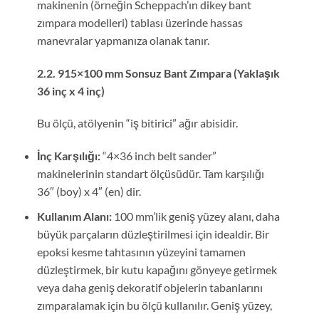
makinenin (örneğin Scheppach’ın dikey bant
zımpara modelleri) tablası üzerinde hassas
manevralar yapmanıza olanak tanır.
2.2. 915×100 mm Sonsuz Bant Zımpara (Yaklaşık
36 inç x 4 inç)
Bu ölçü, atölyenin “iş bitirici” ağır abisidir.
İnç Karşılığı:
“4×36 inch belt sander”
makinelerinin standart ölçüsüdür. Tam karşılığı
36″ (boy) x 4″ (en) dir.
Kullanım Alanı:
100 mm’lik geniş yüzey alanı, daha
büyük parçaların düzleştirilmesi için idealdir. Bir
epoksi kesme tahtasının yüzeyini tamamen
düzleştirmek, bir kutu kapağını gönyeye getirmek
veya daha geniş dekoratif objelerin tabanlarını
zımparalamak için bu ölçü kullanılır. Geniş yüzey,