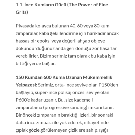
1.1. İnce Kumların Gücü (The Power of Fine
Grits)
Piyasada kolayca bulunan 40, 60 veya 80 kum
zımparalar, kaba şekillendirme için harikadır ancak
hassas bir epoksi veya değerli ahşap objeye
dokundurduğunuz anda geri dönüşü zor hasarlar
verebilirler. Bizim serimiz tam olarak bu kaba işin
bittiği yerde başlar.
150 Kumdan 600 Kuma Uzanan Mükemmellik
Yelpazesi:
Serimiz, orta-ince seviye olan P150’den
başlayıp, süper-ince polisaj öncesi seviye olan
P600’e kadar uzanır. Bu, size kademeli
zımparalama (progressive sanding) imkanı tanır.
Bir önceki zımparanın bıraktığı izleri, bir sonraki
daha ince zımpara ile yok ederek, nihayetinde
çıplak gözle görülemeyen çiziklere sahip, ışığı