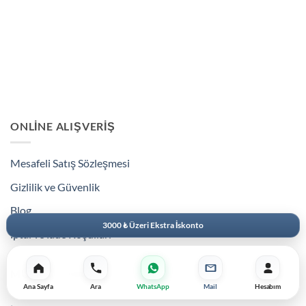
var.
Seçenekler
ürün
sayfasından
seçilebilir
ONLINE ALIŞVERIŞ
Mesafeli Satış Sözleşmesi
Gizlilik ve Güvenlik
Blog
3000 ₺ Üzeri Ekstra İskonto
İptal ve İade Koşulları
MÜŞTERI HIZMETLERI
Ana Sayfa
Ara
WhatsApp
Mail
Hesabım