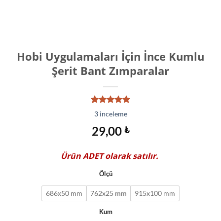
Hobi Uygulamaları İçin İnce Kumlu
Şerit Bant Zımparalar
3
müşteri
3
inceleme
puanına
dayanarak
29,00
₺
5 üzerinden
5.00
puan
aldı
Ürün
ADET
olarak satılır.
Ölçü
686x50 mm
762x25 mm
915x100 mm
Kum