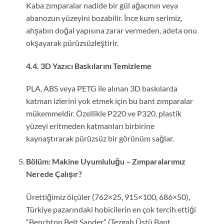
Kaba zımparalar nadide bir gül ağacının veya
abanozun yüzeyini bozabilir. İnce kum serimiz,
ahşabın doğal yapısına zarar vermeden, adeta onu
okşayarak pürüzsüzleştirir.
4.4. 3D Yazıcı Baskılarını Temizleme
PLA, ABS veya PETG ile alınan 3D baskılarda
katman izlerini yok etmek için bu bant zımparalar
mükemmeldir. Özellikle P220 ve P320, plastik
yüzeyi eritmeden katmanları birbirine
kaynaştırarak pürüzsüz bir görünüm sağlar.
Bölüm: Makine Uyumluluğu – Zımparalarımız
Nerede Çalışır?
Ürettiğimiz ölçüler (762×25, 915×100, 686×50),
Türkiye pazarındaki hobicilerin en çok tercih ettiği
“Benchtop Belt Sander” (Tezgah Üstü Bant