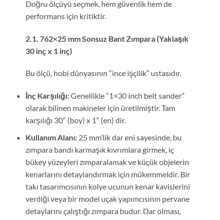
Doğru ölçüyü seçmek, hem güvenlik hem de
performans için kritiktir.
2.1. 762×25 mm Sonsuz Bant Zımpara (Yaklaşık
30 inç x 1 inç)
Bu ölçü, hobi dünyasının “ince işçilik” ustasıdır.
İnç Karşılığı:
Genellikle “1×30 inch belt sander”
olarak bilinen makineler için üretilmiştir. Tam
karşılığı 30″ (boy) x 1″ (en) dir.
Kullanım Alanı:
25 mm’lik dar eni sayesinde, bu
zımpara bandı karmaşık kıvrımlara girmek, iç
bükey yüzeyleri zımparalamak ve küçük objelerin
kenarlarını detaylandırmak için mükemmeldir. Bir
takı tasarımcısının kolye ucunun kenar kavislerini
verdiği veya bir model uçak yapımcısının pervane
detaylarını çalıştığı zımpara budur. Dar olması,