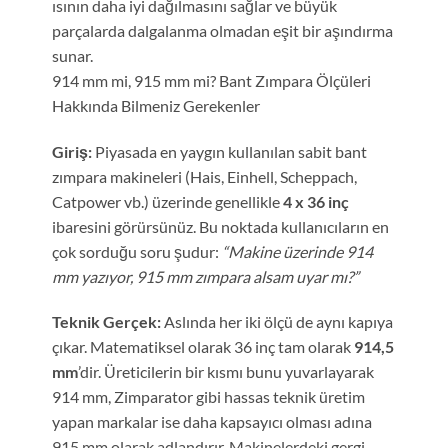
ısının daha iyi dağılmasını sağlar ve büyük
parçalarda dalgalanma olmadan eşit bir aşındırma
sunar.
914 mm mi, 915 mm mi? Bant Zımpara Ölçüleri
Hakkında Bilmeniz Gerekenler
Giriş:
Piyasada en yaygın kullanılan sabit bant
zımpara makineleri (Hais, Einhell, Scheppach,
Catpower vb.) üzerinde genellikle
4 x 36 inç
ibaresini görürsünüz. Bu noktada kullanıcıların en
çok sorduğu soru şudur:
“Makine üzerinde 914
mm yazıyor, 915 mm zımpara alsam uyar mı?”
Teknik Gerçek:
Aslında her iki ölçü de aynı kapıya
çıkar. Matematiksel olarak 36 inç tam olarak
914,5
mm
’dir. Üreticilerin bir kısmı bunu yuvarlayarak
914 mm, Zimparator gibi hassas teknik üretim
yapan markalar ise daha kapsayıcı olması adına
915 mm olarak adlandırır. Makinelerdeki gergi