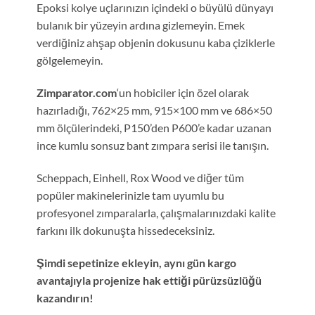
Epoksi kolye uçlarınızın içindeki o büyülü dünyayı
bulanık bir yüzeyin ardına gizlemeyin. Emek
verdiğiniz ahşap objenin dokusunu kaba çiziklerle
gölgelemeyin.
Zimparator.com
‘un hobiciler için özel olarak
hazırladığı, 762×25 mm, 915×100 mm ve 686×50
mm ölçülerindeki, P150’den P600’e kadar uzanan
ince kumlu sonsuz bant zımpara serisi ile tanışın.
Scheppach, Einhell, Rox Wood ve diğer tüm
popüler makinelerinizle tam uyumlu bu
profesyonel zımparalarla, çalışmalarınızdaki kalite
farkını ilk dokunuşta hissedeceksiniz.
Şimdi sepetinize ekleyin, aynı gün kargo
avantajıyla projenize hak ettiği pürüzsüzlüğü
kazandırın!