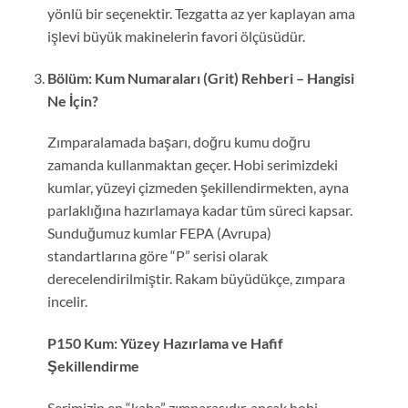
yönlü bir seçenektir. Tezgatta az yer kaplayan ama
işlevi büyük makinelerin favori ölçüsüdür.
Bölüm: Kum Numaraları (Grit) Rehberi – Hangisi
Ne İçin?
Zımparalamada başarı, doğru kumu doğru
zamanda kullanmaktan geçer. Hobi serimizdeki
kumlar, yüzeyi çizmeden şekillendirmekten, ayna
parlaklığına hazırlamaya kadar tüm süreci kapsar.
Sunduğumuz kumlar FEPA (Avrupa)
standartlarına göre “P” serisi olarak
derecelendirilmiştir. Rakam büyüdükçe, zımpara
incelir.
P150 Kum: Yüzey Hazırlama ve Hafif
Şekillendirme
Serimizin en “kaba” zımparasıdır, ancak hobi