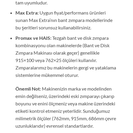
tam uyumludur.
Max Extra:
Uygun fiyat/performans ürünleri
sunan Max Extra’nın bant zımpara modellerinde
bu şeritleri sorunsuz kullanabilirsiniz.
Promax ve HAIS:
Tezgah bant ve disk zımpara
kombinasyonu olan makinelerde (Bant ve Disk
Zımpara Makinası olarak geçer) genellikle
915×100 veya 762×25 ölçüleri kullanılır.
Zımparalarımız bu makinelerin gergi ve yataklama
sistemlerine mükemmel oturur.
Önemli Not:
Makinenizin marka ve modelinden
emin değilseniz, üzerindeki eski zımparayı çıkarıp
boyunu ve enini ölçmeniz veya makine üzerindeki
etiketi kontrol etmeniz yeterlidir. Sunduğumuz
milimetrik ölçüler (762mm, 915mm, 686mm çevre
uzunluklarıdır) evrensel standartlardır.