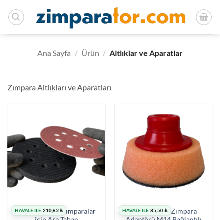
İçeriğe
atla
Ana Sayfa
/
Ürün
/
Altlıklar ve Aparatlar
Zımpara Altlıkları ve Aparatları
HAVALE İLE
210,62
₺
HAVALE İLE
85,50
₺
150 mm Cırtlı Zımparalar
75 mm Cırtlı Zımpara
için Ara Taban
Adaptörü M14 Bağlantılı