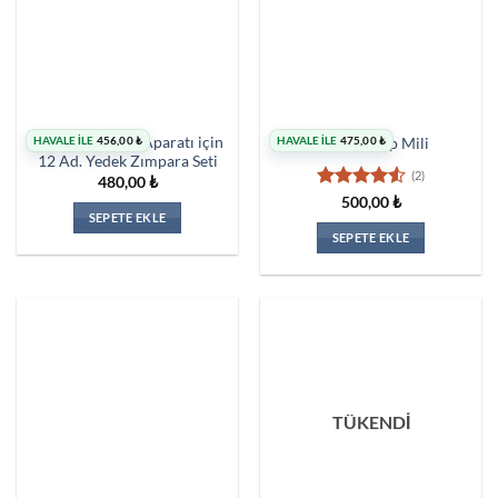
HAVALE İLE
456,00
₺
HAVALE İLE
475,00
₺
Fırçalı Zımpara Aparatı için
Kamalı Mop Mili
12 Ad. Yedek Zımpara Seti
(2)
480,00
₺
5
500,00
₺
SEPETE EKLE
üzerinden
4.5
oy
SEPETE EKLE
aldı
TÜKENDİ