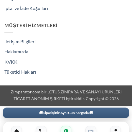
İptal ve İade Koşulları
MÜŞTERI HIZMETLERI
İletişim Bilgileri
Hakkımızda
KVKK
Tüketici Hakları
Zımparator.com bir LOTUS ZIMPARA VE SANAYİ ÜRÜNLERİ
TİCARET ANONİM ŞİRKETİ iştirakidir. Copyright © 2026
🚚 Siparişiniz Aynı Gün Kargoda 🚚