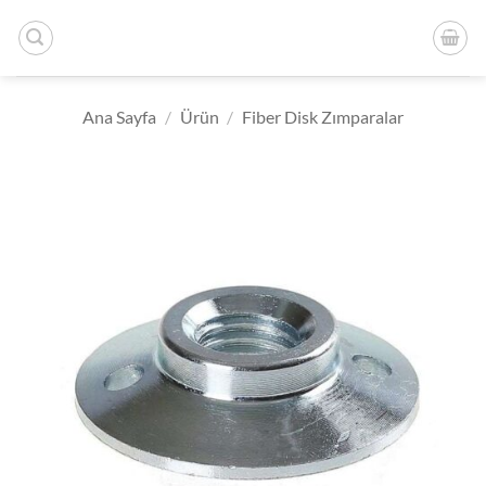
İçeriğe
atla
Ana Sayfa
/
Ürün
/
Fiber Disk Zımparalar