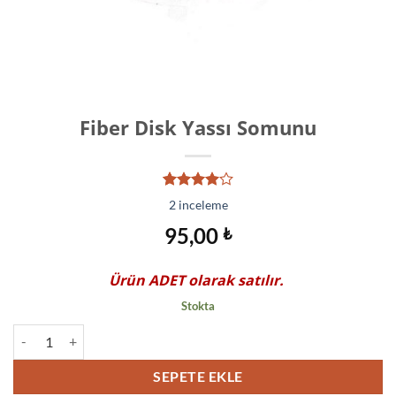
Fiber Disk Yassı Somunu
2
müşteri
2
inceleme
puanına
dayanarak
95,00
₺
5
üzerinden
4.00
Ürün
ADET
olarak satılır.
puan aldı
Stokta
Fiber Disk Yassı Somunu adet
SEPETE EKLE