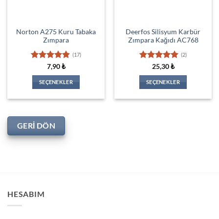
Norton A275 Kuru Tabaka
Deerfos Silisyum Karbür
Zımpara
Zımpara Kağıdı AC768
(17)
(2)
5 üzerinden
5 üzerinden
7,90
₺
25,30
₺
4.82
oy
5
oy aldı
aldı
SEÇENEKLER
SEÇENEKLER
Bu
Bu
ürünün
ürünün
birden
birden
fazla
fazla
GERI DÖN
varyasyonu
varyasyonu
var.
var.
Seçenekler
Seçenekler
ürün
ürün
sayfasından
sayfasından
seçilebilir
seçilebilir
HESABIM