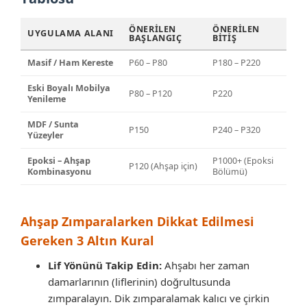
ÖNERILEN
ÖNERILEN
UYGULAMA ALANI
BAŞLANGIÇ
BITIŞ
Masif / Ham Kereste
P60 – P80
P180 – P220
Eski Boyalı Mobilya
P80 – P120
P220
Yenileme
MDF / Sunta
P150
P240 – P320
Yüzeyler
Epoksi – Ahşap
P1000+ (Epoksi
P120 (Ahşap için)
Kombinasyonu
Bölümü)
Ahşap Zımparalarken Dikkat Edilmesi
Gereken 3 Altın Kural
Lif Yönünü Takip Edin:
Ahşabı her zaman
damarlarının (liflerinin) doğrultusunda
zımparalayın. Dik zımparalamak kalıcı ve çirkin