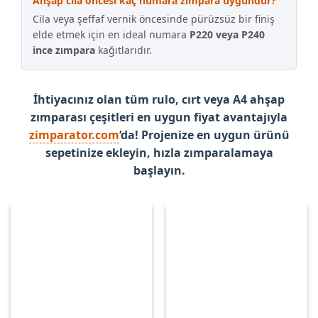
Ahşap cila öncesi kaç numara zımpara uygundur?
Cila veya şeffaf vernik öncesinde pürüzsüz bir finiş
elde etmek için en ideal numara
P220 veya P240
ince zımpara
kağıtlarıdır.
İhtiyacınız olan tüm rulo, cırt veya A4 ahşap
zımparası çeşitleri en uygun fiyat avantajıyla
zimparator.com
‘da! Projenize en uygun ürünü
sepetinize ekleyin, hızla zımparalamaya
başlayın.