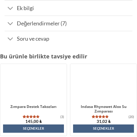
Ek bilgi
Değerlendirmeler (7)
Soru ve cevap
Bu ürünle birlikte tavsiye edilir
Zımpara Destek Takozları
Indasa Rhynowet Alox Su
Zımparası
(3)
(20)
145,00
₺
31,02
₺
3
müşteri
20
müşteri
puanına
puanına
dayanarak
dayanarak
SEÇENEKLER
SEÇENEKLER
5
5 üzerinden
Bu
Bu
üzerinden
4.95
puan