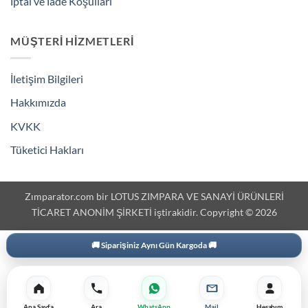
İptal ve İade Koşulları
MÜŞTERI HIZMETLERI
İletişim Bilgileri
Hakkımızda
KVKK
Tüketici Hakları
Zımparator.com bir LOTUS ZIMPARA VE SANAYİ ÜRÜNLERİ
TİCARET ANONİM ŞİRKETİ iştirakidir. Copyright © 2026
🚚 Siparişiniz Aynı Gün Kargoda 🚚
Ana Sayfa
Ara
WhatsApp
Mail
Hesabım