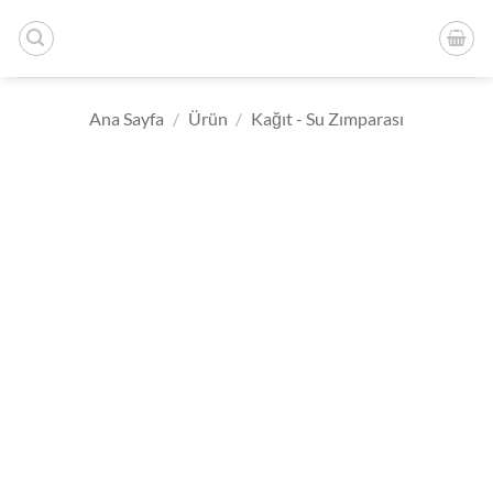
İçeriğe
atla
Ana Sayfa
/
Ürün
/
Kağıt - Su Zımparası