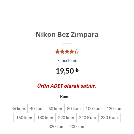
Nikon Bez Zımpara
7
müşteri
7
inceleme
puanına
dayanarak
19,50
₺
5
üzerinden
4.43
puan
Ürün
ADET
olarak satılır.
aldı
Kum
36 kum
40 kum
60 kum
80 kum
100 kum
120 kum
150 kum
180 kum
220 kum
240 Kum
280 Kum
320 kum
400 kum