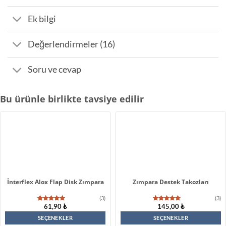
Ek bilgi
Değerlendirmeler (16)
Soru ve cevap
Bu ürünle birlikte tavsiye edilir
İnterflex Alox Flap Disk Zımpara
Zımpara Destek Takozları
(3)
(3)
61,90
₺
145,00
₺
3
müşteri
3
müşteri
puanına
puanına
dayanarak
dayanarak
SEÇENEKLER
SEÇENEKLER
5 üzerinden
5