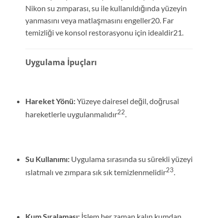
Nikon su zımparası, su ile kullanıldığında yüzeyin
yanmasını veya matlaşmasını engeller20. Far
temizliği ve konsol restorasyonu için idealdir21.
Uygulama İpuçları
Hareket Yönü:
Yüzeye dairesel değil, doğrusal
22
hareketlerle uygulanmalıdır
.
Su Kullanımı:
Uygulama sırasında su sürekli yüzeyi
23
ıslatmalı ve zımpara sık sık temizlenmelidir
.
Kum Sıralaması:
İşlem her zaman kalın kumdan