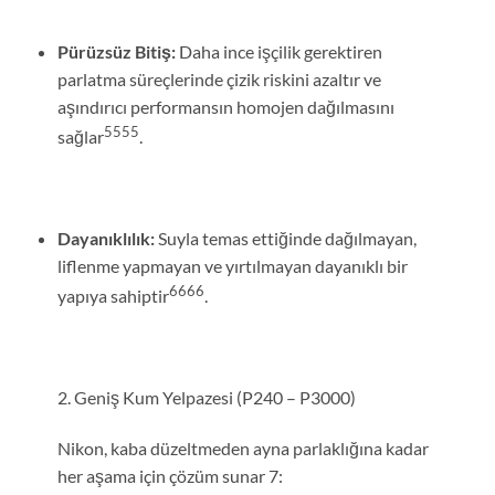
Pürüzsüz Bitiş:
Daha ince işçilik gerektiren
parlatma süreçlerinde çizik riskini azaltır ve
aşındırıcı performansın homojen dağılmasını
5
5
5
5
sağlar
.
Dayanıklılık:
Suyla temas ettiğinde dağılmayan,
liflenme yapmayan ve yırtılmayan dayanıklı bir
6
6
6
6
yapıya sahiptir
.
2. Geniş Kum Yelpazesi (P240 – P3000)
Nikon, kaba düzeltmeden ayna parlaklığına kadar
her aşama için çözüm sunar 7: