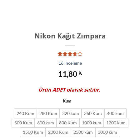
Nikon Kağıt Zımpara
16
müşteri
16
inceleme
puanına
dayanarak
11,80
₺
5
üzerinden
3.69
Ürün
ADET
olarak satılır.
puan
aldı
Kum
240 Kum
280 Kum
320 kum
360 Kum
400 kum
500 Kum
600 kum
800 Kum
1000 kum
1200 kum
1500 Kum
2000 Kum
2500 kum
3000 kum