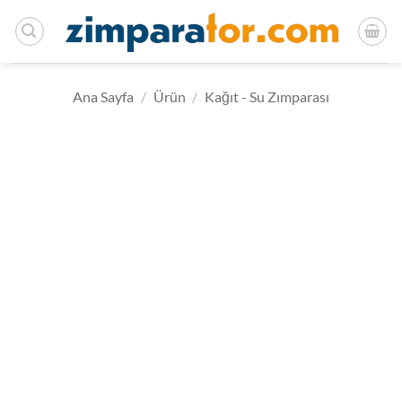
İçeriğe
atla
Ana Sayfa
/
Ürün
/
Kağıt - Su Zımparası