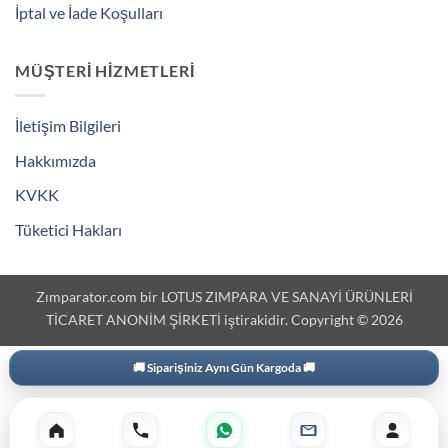
İptal ve İade Koşulları
MÜŞTERI HIZMETLERI
İletişim Bilgileri
Hakkımızda
KVKK
Tüketici Hakları
Zımparator.com bir LOTUS ZIMPARA VE SANAYİ ÜRÜNLERİ
TİCARET ANONİM ŞİRKETİ iştirakidir. Copyright © 2026
🚚 Siparişiniz Aynı Gün Kargoda 🚚