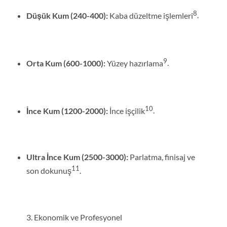
8
Düşük Kum (240-400):
Kaba düzeltme işlemleri
.
9
Orta Kum (600-1000):
Yüzey hazırlama
.
10
İnce Kum (1200-2000):
İnce işçilik
.
Ultra İnce Kum (2500-3000):
Parlatma, finisaj ve
11
son dokunuş
.
3. Ekonomik ve Profesyonel