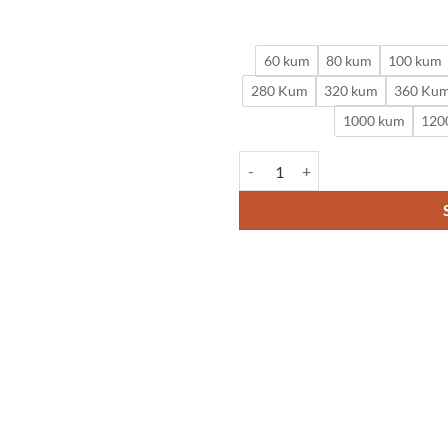
60 kum
80 kum
100 kum
280 Kum
320 kum
360 Ku
1000 kum
120
Deerfos Silisyum Karbür Zımpara