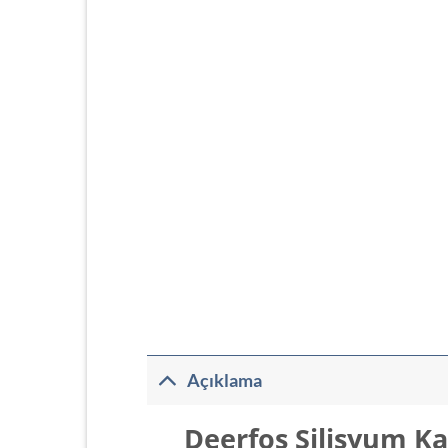
Açıklama
Deerfos Silisyum K