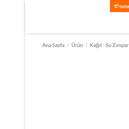
İçeriğe
📦
topt
atla
Ana Sayfa
/
Ürün
/
Kağıt - Su Zımpar