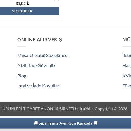
31,02
₺
20
müşteri
puanına
SEÇENEKLER
dayanarak 5
üzerinden
Bu
4.95
puan
aldı
ürünün
birden
ONLINE ALIŞVERIŞ
MÜ
fazla
varyasyonu
var.
Mesafeli Satış Sözleşmesi
İlet
Seçenekler
Gizlilik ve Güvenlik
Hak
ürün
Blog
KV
sayfasından
seçilebilir
İptal ve İade Koşulları
Tüke
 ÜRÜNLERİ TİCARET ANONİM ŞİRKETİ iştirakidir. Copyright © 2026
🚚 Siparişiniz Aynı Gün Kargoda 🚚