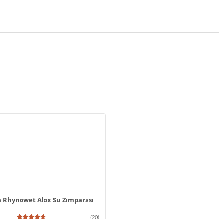
a Rhynowet Alox Su Zımparası
(20)