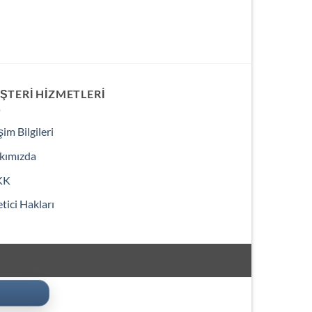
ŞTERI HIZMETLERI
işim Bilgileri
kımızda
KK
tici Hakları
3000 ₺ Üzeri Ekstra İskonto