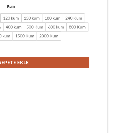
Kum
120 kum
150 kum
180 kum
240 Kum
m
400 kum
500 Kum
600 kum
800 Kum
0 kum
1500 Kum
2000 Kum
 Kağıdı AC768 adet
SEPETE EKLE