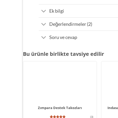
Ek bilgi
Değerlendirmeler (2)
Soru ve cevap
Bu ürünle birlikte tavsiye edilir
Zımpara Destek Takozları
Indas
(3)