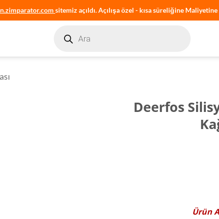
an.zimparator.com
sitemiz açıldı. Açılışa özel - kısa süreliğine Maliyetine 
Products
search
ası
Deerfos Sili
Ka
Ürün