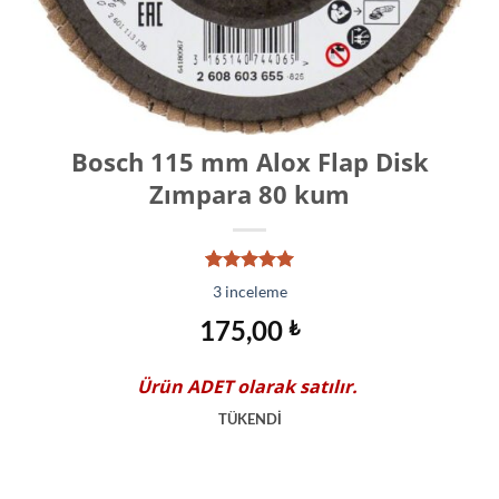
Bosch 115 mm Alox Flap Disk
Zımpara 80 kum
3
müşteri
3
inceleme
puanına
dayanarak
175,00
₺
5 üzerinden
5.00
puan
aldı
Ürün
ADET
olarak satılır.
TÜKENDİ