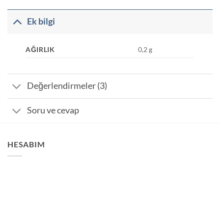
Ek bilgi
AĞIRLIK
0,2 g
Değerlendirmeler (3)
Soru ve cevap
HESABIM