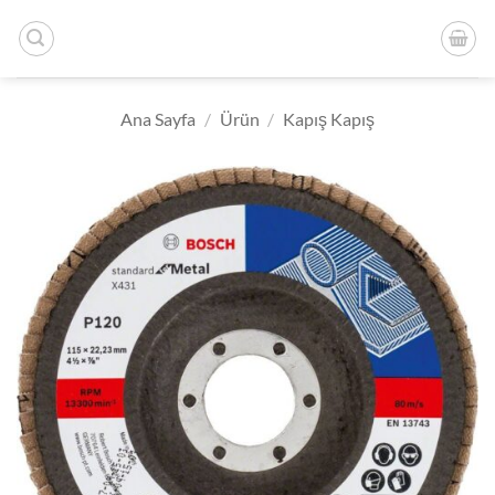
İçeriğe
atla
Ana Sayfa
/
Ürün
/
Kapış Kapış