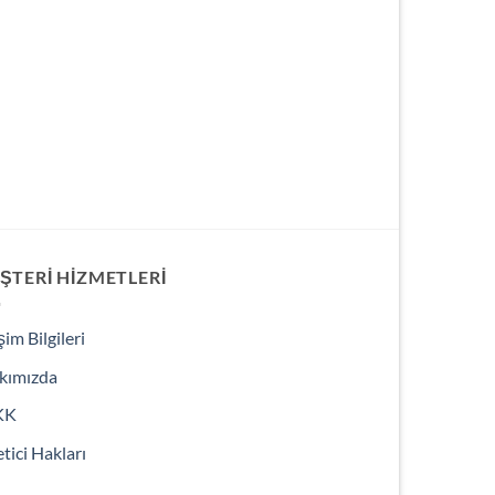
ŞTERI HIZMETLERI
işim Bilgileri
kımızda
KK
tici Hakları