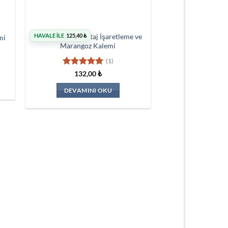
Edding 8850 Montaj İşaretleme ve
HAVALE İLE
125,40
₺
mi
Marangoz Kalemi
(1)
5 üzerinden
132,00
₺
5
oy aldı
DEVAMINI OKU