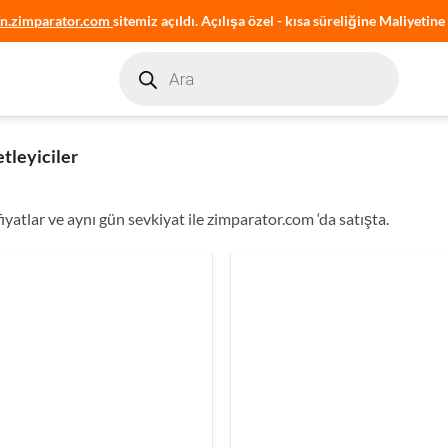
an.zimparator.com
sitemiz açıldı. Açılışa özel - kısa süreliğine Maliyetine 
Products
search
tleyiciler
iyatlar ve aynı gün sevkiyat ile zimparator.com ‘da satışta.