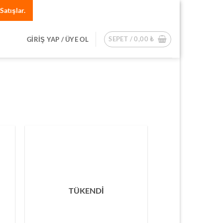
Satışlar.
SEPET /
0,00
₺
GIRIŞ YAP / ÜYE OL
TÜKENDİ