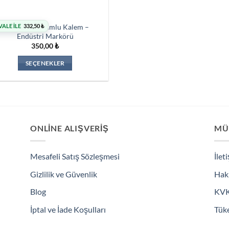
Edding 950 Mumlu Kalem –
ALE İLE
332,50
₺
Endüstri Markörü
350,00
₺
SEÇENEKLER
Bu
ürünün
birden
fazla
varyasyonu
ONLINE ALIŞVERIŞ
MÜ
var.
Seçenekler
Mesafeli Satış Sözleşmesi
İlet
ürün
sayfasından
Gizlilik ve Güvenlik
Hak
seçilebilir
Blog
KV
İptal ve İade Koşulları
Tüke