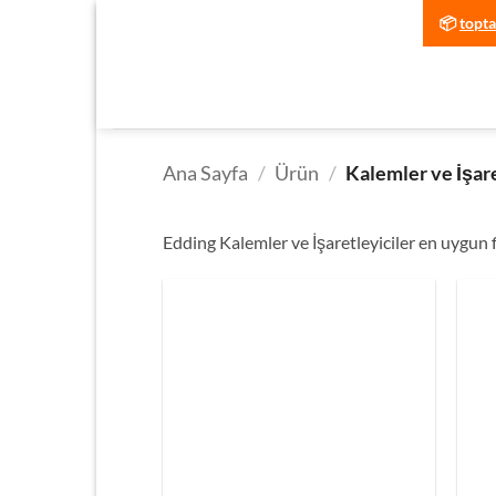
İçeriğe
📦
topt
atla
Ana Sayfa
/
Ürün
/
Kalemler ve İşare
Edding Kalemler ve İşaretleyiciler en uygun f