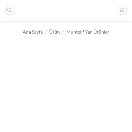
İçeriğe
atla
Ana Sayfa
/
Ürün
/
Muhtelif Yan Ürünler