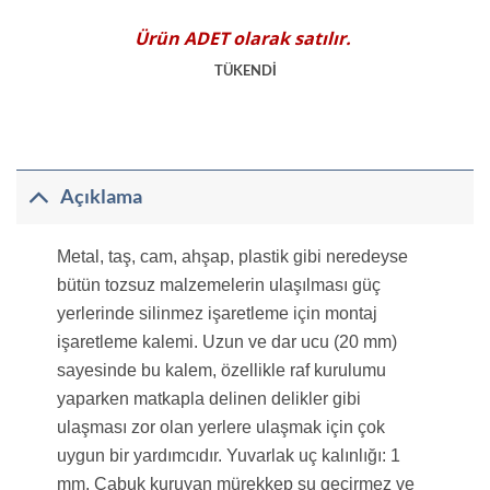
5.00
puan
aldı
Ürün
ADET
olarak satılır.
TÜKENDİ
Açıklama
Metal, taş, cam, ahşap, plastik gibi neredeyse
bütün tozsuz malzemelerin
ulaşılması güç
yerlerinde silinmez işaretleme için montaj
işaretleme
kalemi. Uzun ve dar ucu (20 mm)
sayesinde bu kalem, özellikle raf
kurulumu
yaparken matkapla delinen delikler gibi
ulaşması zor olan
yerlere ulaşmak için çok
uygun bir yardımcıdır. Yuvarlak uç kalınlığı: 1
mm. Çabuk kuruyan mürekkep su geçirmez ve