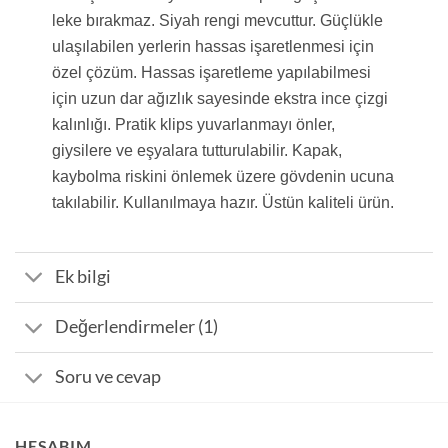
leke bırakmaz. Siyah
rengi mevcuttur.
Güçlükle
ulaşılabilen yerlerin hassas işaretlenmesi için
özel
çözüm. Hassas işaretleme yapılabilmesi
için uzun dar ağızlık sayesinde
ekstra ince çizgi
kalınlığı. Pratik klips yuvarlanmayı önler,
giysilere ve
eşyalara tutturulabilir. Kapak,
kaybolma riskini önlemek üzere gövdenin
ucuna
takılabilir. Kullanılmaya hazır. Üstün kaliteli ürün.
Ek bilgi
Değerlendirmeler (1)
Soru ve cevap
HESABIM