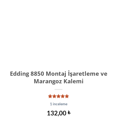
Edding 8850 Montaj İşaretleme ve
Marangoz Kalemi
1
müşteri
1
inceleme
puanına
dayanarak
132,00
₺
5 üzerinden